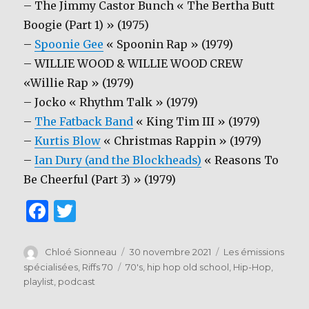
– The Jimmy Castor Bunch « The Bertha Butt
Boogie (Part 1) » (1975)
–
Spoonie Gee
« Spoonin Rap » (1979)
– WILLIE WOOD & WILLIE WOOD CREW
«Willie Rap » (1979)
– Jocko « Rhythm Talk » (1979)
–
The Fatback Band
« King Tim III » (1979)
–
Kurtis Blow
« Christmas Rappin » (1979)
–
Ian Dury (and the Blockheads)
« Reasons To
Be Cheerful (Part 3) » (1979)
F
T
a
w
c
it
Auteur
Publié
Catégories
Chloé Sionneau
30 novembre 2021
Les émissions
le
Étiquettes
spécialisées
,
Riffs 70
70's
,
hip hop old school
,
Hip-Hop
,
e
te
playlist
,
podcast
b
r