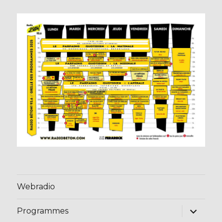
Webradio
ouvrir
Programmes
le