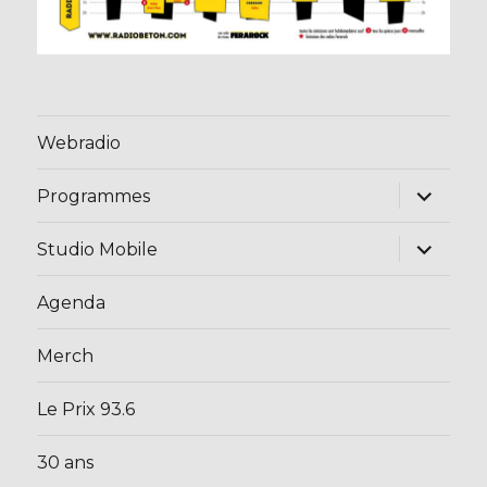
Webradio
ouvrir
Programmes
le
sous-
menu
ouvrir
Studio Mobile
le
sous-
menu
Agenda
Merch
Le Prix 93.6
30 ans