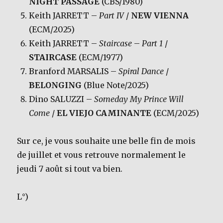
NIGHT PASSAGE
(CBS/1980)
Keith JARRETT –
Part IV
/
NEW VIENNA
(ECM/2025)
Keith JARRETT –
Staircase
–
Part 1
/
STAIRCASE
(ECM/1977)
Branford MARSALIS –
Spiral Dance
/
BELONGING
(Blue Note/2025)
Dino SALUZZI –
Someday My Prince Will
Come
/
EL VIEJO CAMINANTE
(ECM/2025)
Sur ce, je vous souhaite une belle fin de mois
de juillet et vous retrouve normalement le
jeudi 7 août si tout va bien.
L°)