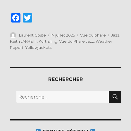
F
T
a
w
c
it
Auteur
Publié
Catégories
Étiquettes
Laurent Coste
17 juillet 2025
Vue du phare
Jazz
,
le
Keith JARRETT
,
Kurt Elling
,
Vue du Phare Jazz
,
Weather
e
te
Report
,
Yellowjackets
b
r
o
o
RECHERCHER
k
REC
Recherche
pour :