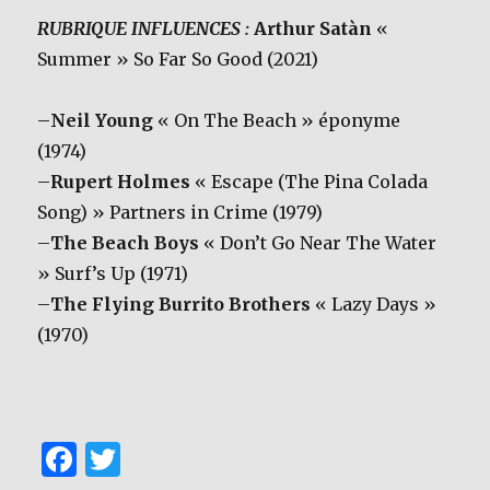
RUBRIQUE INFLUENCES :
Arthur Satàn
«
Summer » So Far So Good (2021)
–
Neil Young
« On The Beach » éponyme
(1974)
–
Rupert Holmes
« Escape (The Pina Colada
Song) » Partners in Crime (1979)
–
The Beach Boys
« Don’t Go Near The Water
» Surf’s Up (1971)
–
The Flying Burrito Brothers
« Lazy Days »
(1970)
F
T