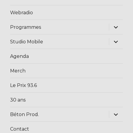
Webradio
ouvrir
Programmes
le
sous-
menu
ouvrir
Studio Mobile
le
sous-
menu
Agenda
Merch
Le Prix 93.6
30 ans
ouvrir
Béton Prod.
le
sous-
menu
Contact