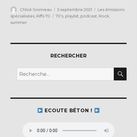
a
w
c
it
Auteur
Publié
Catégories
Chloé Sionneau
5 septembre 2021
Les émissions
le
Étiquettes
spécialisées
,
Riffs 70
70's
,
playlist
,
podcast
,
Rock
,
e
te
summer
b
r
o
o
RECHERCHER
k
REC
Recherche
pour :
ECOUTE BÉTON !