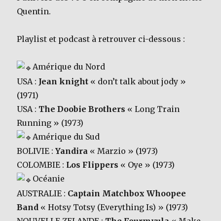
Quentin.
Playlist et podcast à retrouver ci-dessous :
Amérique du Nord
USA :
Jean knight
« don’t talk about jody »
(1971)
USA :
The Doobie Brothers
« Long Train
Running » (1973)
Amérique du Sud
BOLIVIE :
Yandira
« Marzio » (1973)
COLOMBIE :
Los Flippers
« Oye » (1973)
Océanie
AUSTRALIE :
Captain Matchbox Whoopee
Band
« Hotsy Totsy (Everything Is) » (1973)
NOUVELLE-ZELANDE :
The Fourmyula
« Make