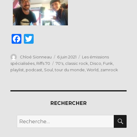
F
T
a
w
c
it
Auteur
Publié
Catégories
Chloé Sionneau
6 juin 2021
Les émissions
le
Étiquettes
spécialisées
,
Riffs 70
70's
,
classic rock
,
Disco
,
Funk
,
e
te
playlist
,
podcast
,
Soul
,
tour du monde
,
World
,
zamrock
b
r
o
o
RECHERCHER
k
REC
Recherche
pour :