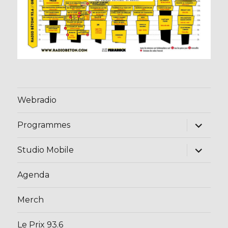
Webradio
ouvrir
Programmes
le
sous-
menu
ouvrir
Studio Mobile
le
sous-
menu
Agenda
Merch
Le Prix 93.6