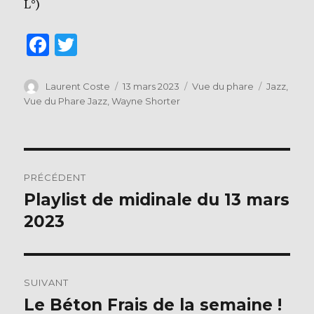
L°)
F
T
a
w
c
it
Auteur
Publié
Catégories
Étiquettes
Laurent Coste
13 mars 2023
Vue du phare
Jazz
,
le
Vue du Phare Jazz
,
Wayne Shorter
e
te
b
r
o
Navigation
o
PRÉCÉDENT
de
k
Playlist de midinale du 13 mars
Publication
précédente :
2023
l’article
SUIVANT
Le Béton Frais de la semaine !
Publication