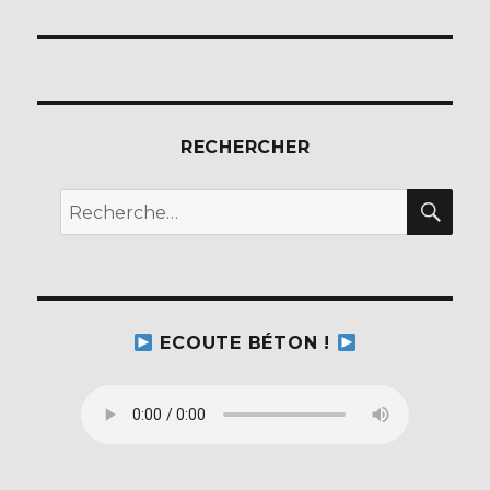
suivante :
RECHERCHER
REC
Recherche
pour :
ECOUTE BÉTON !