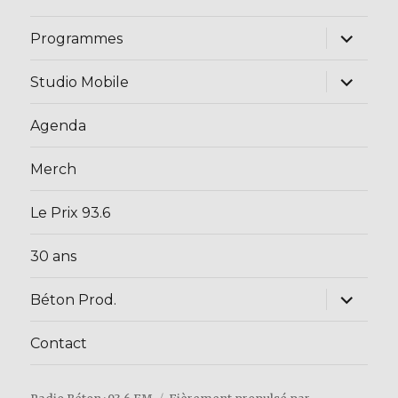
ouvrir
Programmes
le
sous-
menu
ouvrir
Studio Mobile
le
sous-
menu
Agenda
Merch
Le Prix 93.6
30 ans
ouvrir
Béton Prod.
le
sous-
menu
Contact