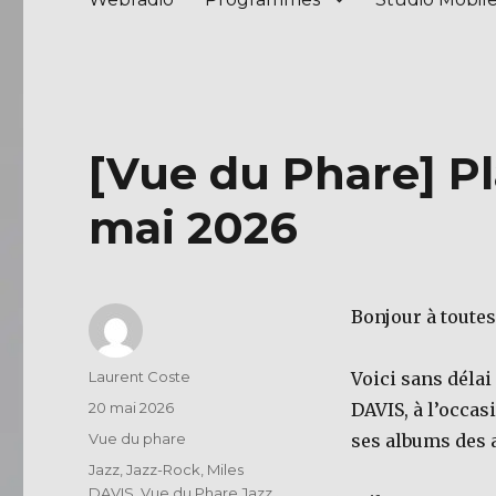
[Vue du Phare] Pl
mai 2026
Bonjour à toutes
Auteur
Laurent Coste
Voici sans déla
Publié
20 mai 2026
DAVIS, à l’occas
le
Catégories
Vue du phare
ses albums des 
Étiquettes
Jazz
,
Jazz-Rock
,
Miles
DAVIS
,
Vue du Phare Jazz