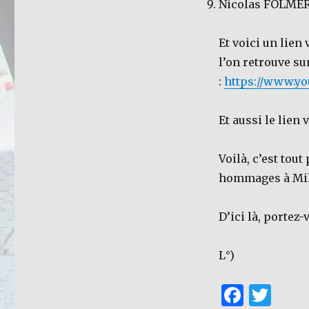
Nicolas FOLMER 
Et voici un lie
l’on retrouve 
:
https://www.y
Et aussi le lien 
Voilà, c’est tou
hommages à Mi
D’ici là, portez-
L°)
F
T