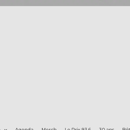
e
Agenda
Merch
Le Prix 93.6
30 ans
Bét