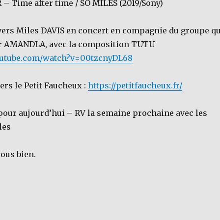
– Time after time / SO MILES (2019/Sony)
n vers Miles DAVIS en concert en compagnie du groupe q
sur AMANDLA, avec la composition TUTU
outube.com/watch?v=00tzcnyDL68
vers le Petit Faucheux :
https://petitfaucheux.fr/
t pour aujourd’hui – RV la semaine prochaine avec les
les
vous bien.