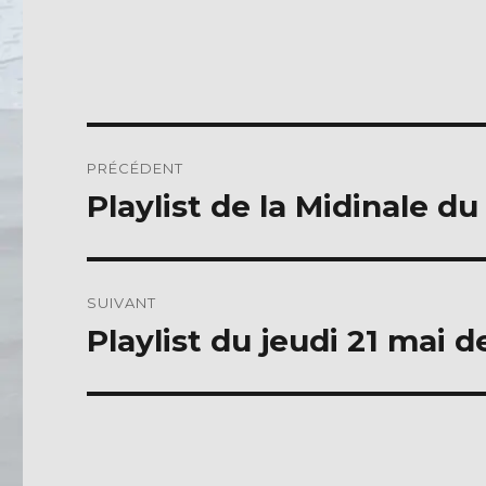
a
w
c
it
e
te
b
r
o
Navigation
PRÉCÉDENT
o
de
Playlist de la Midinale du
Publication
k
précédente :
l’article
SUIVANT
Playlist du jeudi 21 mai d
Publication
suivante :