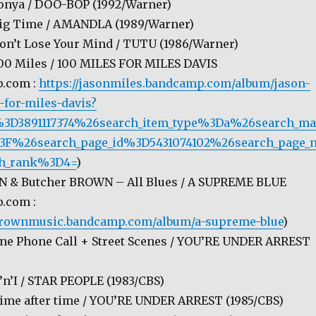
onya / DOO-BOP (1992/Warner)
Big Time / AMANDLA (1989/Warner)
on’t Lose Your Mind / TUTU (1986/Warner)
00 Miles / 100 MILES FOR MILES DAVIS
.com :
https://jasonmiles.bandcamp.com/album/jason-
-for-miles-davis?
%3D3891117374%26search_item_type%3Da%26search_ma
3F%26search_page_id%3D5431074102%26search_page_
h_rank%3D4=
)
N & Butcher BROWN – All Blues / A SUPREME BLUE
.com :
rbrownmusic.bandcamp.com/album/a-supreme-blue
)
ne Phone Call + Street Scenes / YOU’RE UNDER ARREST
’n’I / STAR PEOPLE (1983/CBS)
ime after time / YOU’RE UNDER ARREST (1985/CBS)