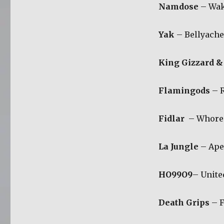
Namdose
– Wak
Yak
– Bellyache
King Gizzard &
Flamingods
– 
Fidlar
– Whore
La Jungle
– Ape
HO99O9
– Unite
Death Grips
– 