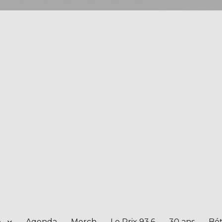
e
Agenda
Merch
Le Prix 93.6
30 ans
Bét