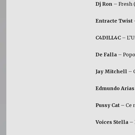
Dj Ron
– Fresh 
Entracte Twist
C4DILL4C
– L’
De Falla
– Popo
Jay Mitchell
– 
Edmundo Arias 
Pussy Cat –
Ce 
Voices Stella
– 