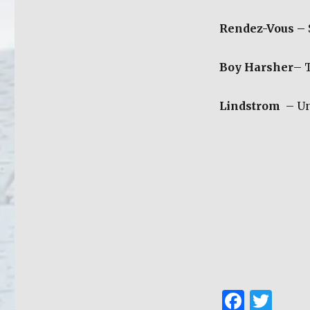
Rendez-Vous –
Boy Harsher
– 
Lindstrom
– Un
F
T