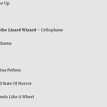
e Up
 the Lizard Wizard –
Cellophane
Rhama
ina Python
d State Of Horror
Feels Like A Wheel