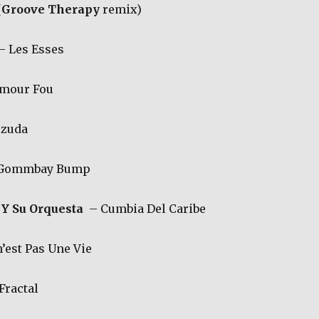
(
Groove Therapy
remix)
– Les Esses
Umour Fou
zuda
Gommbay Bump
Y Su Orquesta
– Cumbia Del Caribe
n’est Pas Une Vie
Fractal