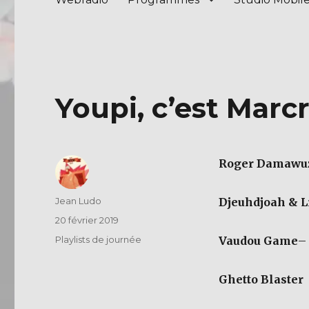
Youpi, c’est Marc
Roger Damawu
Auteur
Jean Ludo
Djeuhdjoah & L
Publié
20 février 2019
le
Catégories
Playlists de journée
Vaudou Game
–
Ghetto Blaster