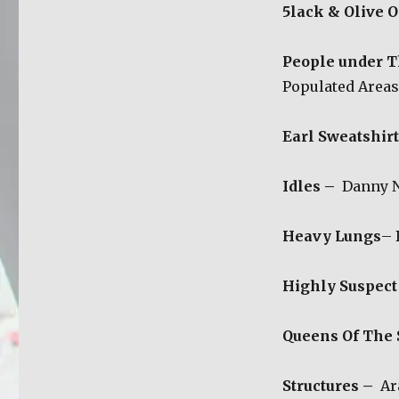
5lack & Olive O
People under T
Populated Areas
Earl Sweatshir
Idles –
Danny N
Heavy Lungs
– 
Highly Suspect
Queens Of The 
Structures –
Ar