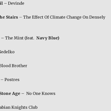
il –
Devinde
he Stairs
– The Effect Of Climate Change On Densely
t –
The Mint (feat.
Navy Blue)
edelko
Blood Brother
– Postres
Stone Age –
No One Knows
abian Knights Club