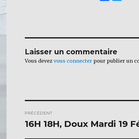
a
w
c
it
e
te
b
r
o
Laisser un commentaire
o
Vous devez
vous connecter
pour publier un c
k
Navigation
PRÉCÉDENT
de
16H 18H, Doux Mardi 19 F
Publication
précédente :
l’article