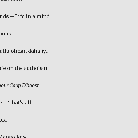
ends
– Life in a mind
mmus
tlu olman daha iyi
fe on the authoban
pour Coup D’boost
e
– That’s all
pia
Mango love