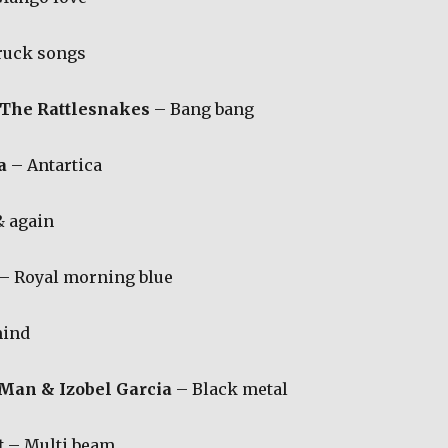
ruck songs
 The Rattlesnakes
– Bang bang
a
– Antartica
& again
– Royal morning blue
mind
Man & Izobel Garcia
– Black metal
t
– Multi beam