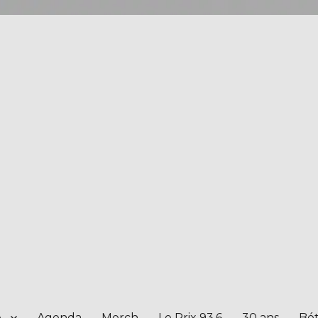
e
Agenda
Merch
Le Prix 93.6
30 ans
Bét