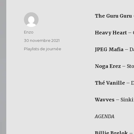
The Guru Guru
Auteur
Enzo
Heavy Heart
– 
Publié
30 novembre 2021
le
Catégories
Playlists de journée
JPEG Mafia
– Da
Noga Erez
– St
Thé Vanille
– D
Wavves
– Sinki
AGENDA
Billie Brelok
– 