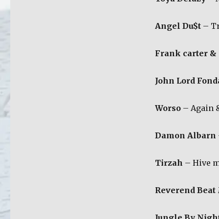
Angel Du$t
– T
Frank carter &
John Lord Fond
Worso
– Again 
Damon Albarn
Tirzah
– Hive 
Reverend Beat 
Jungle By Nigh