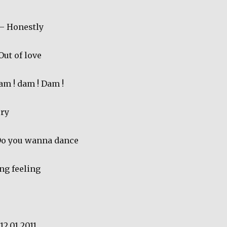
– Honestly
Out of love
m ! dam ! Dam !
ory
o you wanna dance
ng feeling
12.01.2011