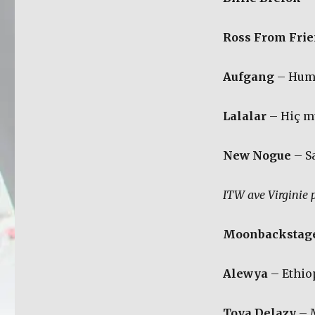
Ross From Fri
Aufgang
– Hu
Lalalar
– Hiç mu
New Nogue
– Sa
ITW ave Virginie 
Moonbackstag
Alewya
– Ethio
Toya Delazy
– 