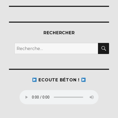
RECHERCHER
REC
Recherche
pour :
ECOUTE BÉTON !