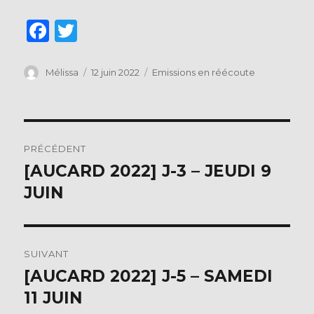
F
T
a
w
c
it
Auteur
Publié
Catégories
Mélissa
12 juin 2022
Emissions en réécoute
le
e
te
b
r
Navigation
o
PRÉCÉDENT
o
de
[AUCARD 2022] J-3 – JEUDI 9
Publication
k
précédente :
JUIN
l’article
SUIVANT
[AUCARD 2022] J-5 – SAMEDI
Publication
suivante :
11 JUIN