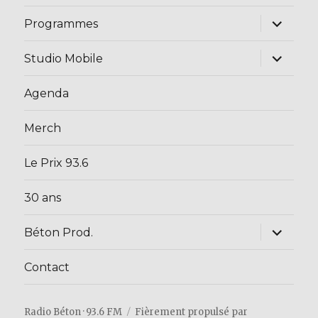
ouvrir
Programmes
le
sous-
menu
ouvrir
Studio Mobile
le
sous-
menu
Agenda
Merch
Le Prix 93.6
30 ans
ouvrir
Béton Prod.
le
sous-
menu
Contact
Radio Béton · 93.6 FM
Fièrement propulsé par