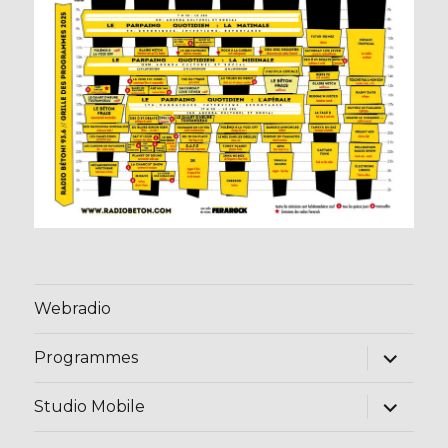
Webradio
ouvrir
Programmes
le
sous-
menu
ouvrir
Studio Mobile
le
sous-