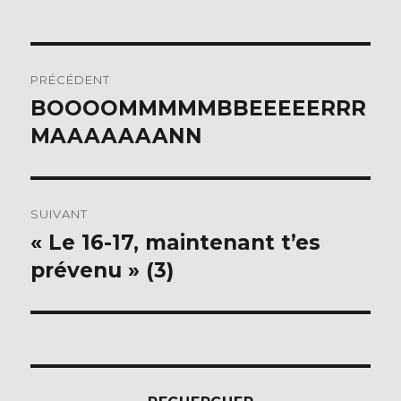
Navigation
PRÉCÉDENT
de
BOOOOMMMMMBBEEEEERRR
Publication
précédente :
MAAAAAAANN
l’article
SUIVANT
« Le 16-17, maintenant t’es
Publication
suivante :
prévenu » (3)