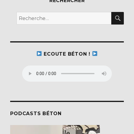
RECHERCHER
REC
Recherche
pour :
ECOUTE BÉTON !
PODCASTS BÉTON