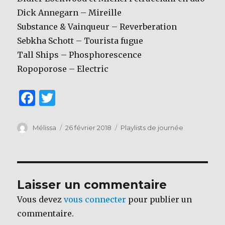
Dick Annegarn – Mireille
Substance & Vainqueur – Reverberation
Sebkha Schott – Tourista fugue
Tall Ships – Phosphorescence
Ropoporose – Electric
F
T
a
w
c
it
Auteur
Publié
Catégories
Mélissa
26 février 2018
Playlists de journée
le
e
te
b
r
o
Laisser un commentaire
o
Vous devez
vous connecter
pour publier un
k
commentaire.