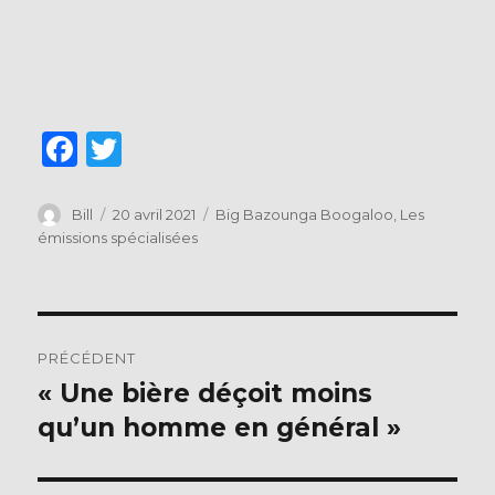
F
T
a
w
c
it
Auteur
Publié
Catégories
Bill
20 avril 2021
Big Bazounga Boogaloo
,
Les
le
émissions spécialisées
e
te
b
r
o
Navigation
o
PRÉCÉDENT
de
k
« Une bière déçoit moins
Publication
précédente :
qu’un homme en général »
l’article