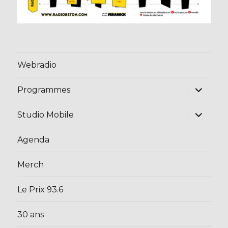
Webradio
ouvrir
Programmes
le
sous-
menu
ouvrir
Studio Mobile
le
sous-
menu
Agenda
Merch
Le Prix 93.6
30 ans