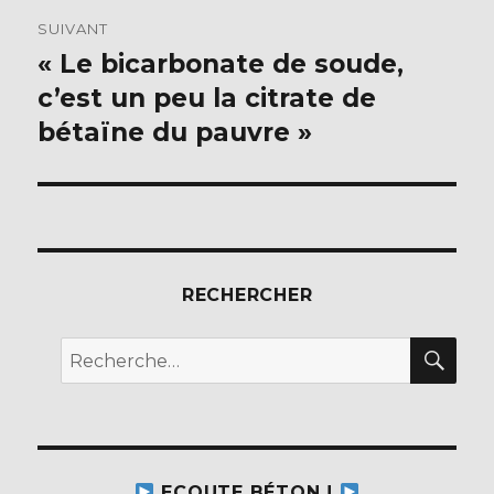
SUIVANT
« Le bicarbonate de soude,
Publication
suivante :
c’est un peu la citrate de
bétaïne du pauvre »
RECHERCHER
REC
Recherche
pour :
ECOUTE BÉTON !