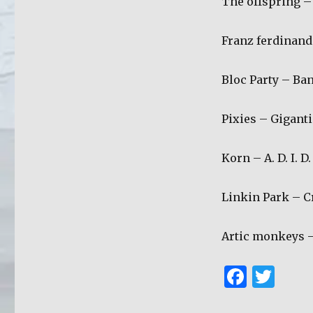
The offspring –
Franz ferdinand
Bloc Party – Ba
Pixies – Giganti
Korn – A. D. I. D. 
Linkin Park – C
Artic monkeys –
F
T
a
w