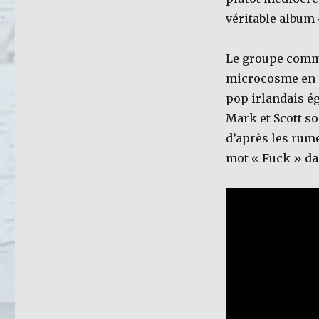
véritable album 
Le groupe comme
microcosme en p
pop irlandais é
Mark et Scott so
d’après les rum
mot « Fuck » da