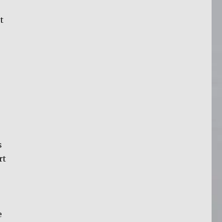
t
s
rt
e