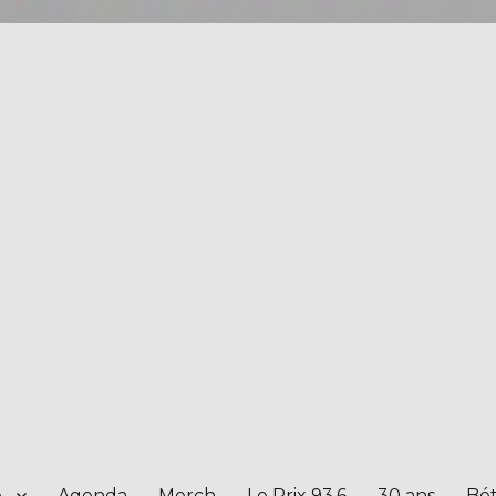
e
Agenda
Merch
Le Prix 93.6
30 ans
Bét