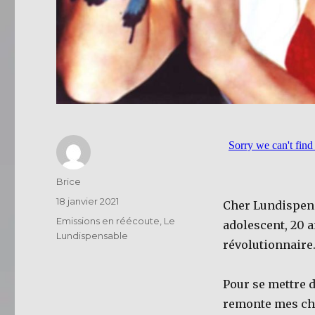
Auteur
Brice
Publié
18 janvier 2021
Cher Lundispens
le
Catégories
Emissions en réécoute
,
Le
adolescent, 20 
Lundispensable
révolutionnaire
Pour se mettre 
remonte mes chau