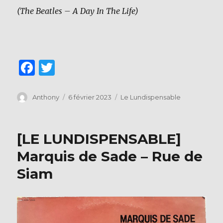
(The Beatles – A Day In The Life)
F
T
a
w
c
it
Auteur
Publié
Catégories
Anthony
6 février 2023
Le Lundispensable
le
e
te
b
r
[LE LUNDISPENSABLE]
o
Marquis de Sade – Rue de
o
Siam
k