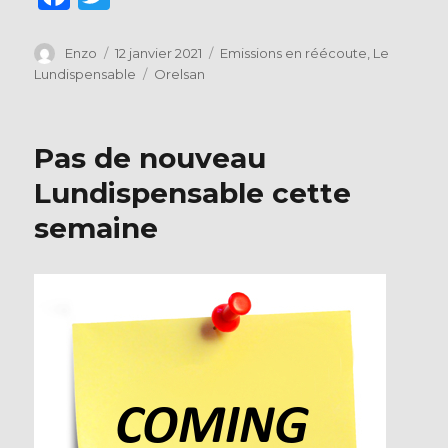
a
w
c
it
Auteur
Publié
Catégories
Enzo
12 janvier 2021
Emissions en réécoute
,
Le
le
Étiquettes
Lundispensable
Orelsan
e
te
b
r
o
Pas de nouveau
o
Lundispensable cette
k
semaine