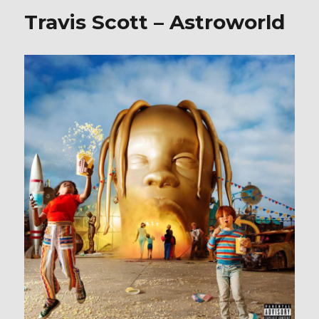
b
r
Travis Scott – Astroworld
o
o
k