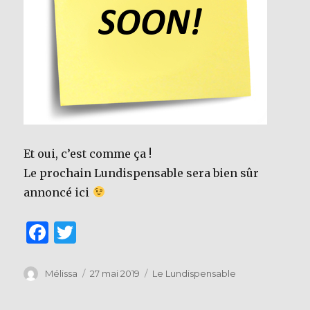
Et oui, c’est comme ça !
Le prochain Lundispensable sera bien sûr
annoncé ici
F
T
a
w
c
it
Auteur
Publié
Catégories
Mélissa
27 mai 2019
Le Lundispensable
le
e
te