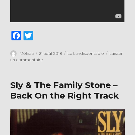
F
T
a
w
c
it
Auteur
Publié
Catégories
Mélissa
21 août 2018
Le Lundispensable
Laisser
le
sur
un commentaire
e
te
BERURIER
b
r
NOIR
–
o
Sly & The Family Stone –
Abracadaboum
o
Back On the Right Track
k