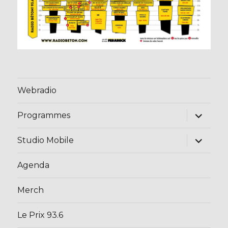
Webradio
ouvrir
Programmes
le
sous-
menu
ouvrir
Studio Mobile
le
sous-
menu
Agenda
Merch
Le Prix 93.6