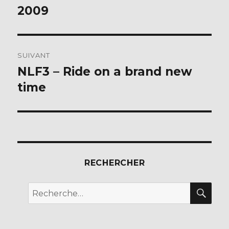
k
précédente :
2009
l’article
SUIVANT
NLF3 – Ride on a brand new
Publication
suivante :
time
RECHERCHER
REC
Recherche
pour :