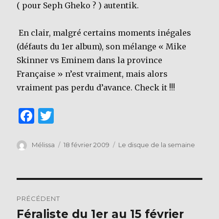
( pour Seph Gheko ? ) autentik.
En clair, malgré certains moments inégales
(défauts du 1er album), son mélange « Mike
Skinner vs Eminem dans la province
Française » n’est vraiment, mais alors
vraiment pas perdu d’avance. Check it !!!
F
T
a
w
c
it
Auteur
Publié
Catégories
Mélissa
18 février 2009
Le disque de la semaine
le
e
te
b
r
Navigation
o
PRÉCÉDENT
o
de
Féraliste du 1er au 15 février
Publication