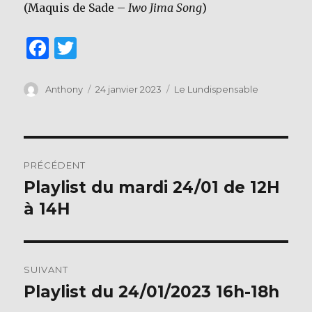
(Maquis de Sade –
Iwo Jima Song
)
F
T
a
w
c
it
Auteur
Publié
Catégories
Anthony
24 janvier 2023
Le Lundispensable
le
e
te
b
r
Navigation
o
PRÉCÉDENT
o
de
Playlist du mardi 24/01 de 12H
Publication
k
précédente :
à 14H
l’article
SUIVANT
Playlist du 24/01/2023 16h-18h
Publication
suivante :