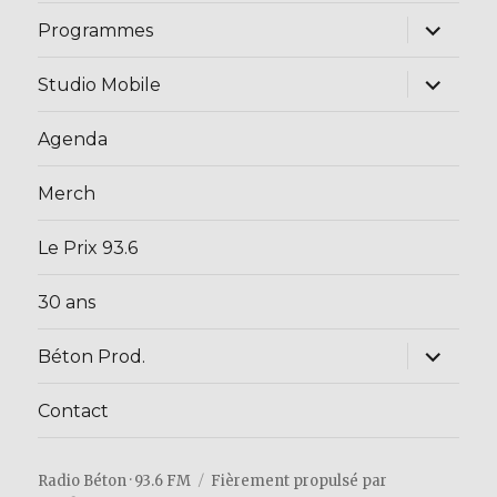
ouvrir
Programmes
le
sous-
menu
ouvrir
Studio Mobile
le
sous-
menu
Agenda
Merch
Le Prix 93.6
30 ans
ouvrir
Béton Prod.
le
sous-
menu
Contact
Radio Béton · 93.6 FM
Fièrement propulsé par