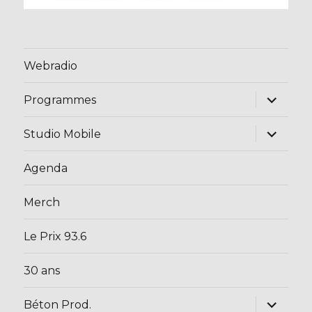
Webradio
ouvrir
Programmes
le
sous-
menu
ouvrir
Studio Mobile
le
sous-
menu
Agenda
Merch
Le Prix 93.6
30 ans
ouvrir
Béton Prod.
le