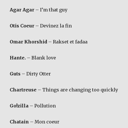
Agar Agar
– I’m that guy
Otis Coeur
– Devinez la fin
Omar Khorshid
– Rakset et fadaa
Hante.
– Blank love
Guts
– Dirty Otter
Chartreuse
– Things are changing too quickly
Go!zilla
– Pollution
Chatain
– Mon coeur