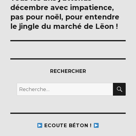
suivante :
décembre avec impatience,
pas pour noël, pour entendre
le jingle du marché de Lëon !
RECHERCHER
REC
Recherche
pour :
ECOUTE BÉTON !