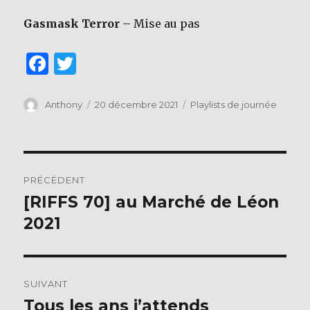
Gasmask Terror
– Mise au pas
F
T
a
w
c
it
Auteur
Publié
Catégories
Anthony
20 décembre 2021
Playlists de journée
le
e
te
b
r
Navigation
o
PRÉCÉDENT
o
de
[RIFFS 70] au Marché de Léon
Publication
k
précédente :
2021
l’article
SUIVANT
Tous les ans j’attends
Publication