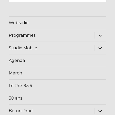
Webradio
ouvrir
Programmes
le
sous-
menu
ouvrir
Studio Mobile
le
sous-
menu
Agenda
Merch
Le Prix 93.6
30 ans
ouvrir
Béton Prod.
le