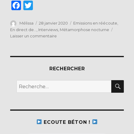
F
T
a
w
c
it
Auteur
Publié
Catégories
Mélissa
28 janvier 2020
Emissions en réécoute
,
le
En direct de...
,
Interviews
,
Métamorphose nocturne
e
te
sur
Laisser un commentaire
b
r
FESTIVAL
DESIR,
o
DESIRS
o
…
2020
RECHERCHER
k
REC
Recherche
pour :
ECOUTE BÉTON !