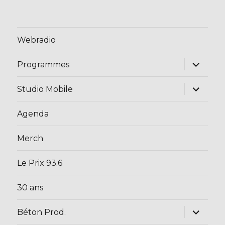
Webradio
ouvrir
Programmes
le
sous-
menu
ouvrir
Studio Mobile
le
sous-
menu
Agenda
Merch
Le Prix 93.6
30 ans
ouvrir
Béton Prod.
le