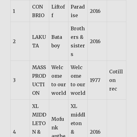
CON
Liftof
Parad
1
2016
BRIO
f
ise
Broth
LAKU
Bata
ers &
2
2016
TA
boy
sister
s
MASS
Welc
Welc
Cotill
PROD
ome
ome
3
1977
on
UCTI
to our
to our
rec
ON
world
world
XL
XL
MIDD
middl
Mofu
LETO
eton
nk
4
N &
&
2016
anthe