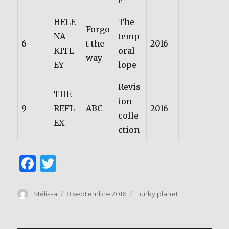
e
HELE
The
Forgo
NA
temp
6
t the
2016
KITL
oral
way
EY
lope
Revis
THE
ion
9
REFL
ABC
2016
colle
EX
ction
F
T
a
w
c
it
Auteur
Publié
Catégories
Mélissa
8 septembre 2016
Funky planet
le
e
te