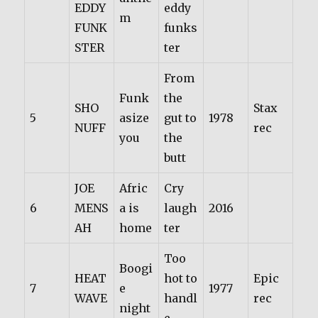
EDDY
eddy
m
FUNK
funks
STER
ter
From
Funk
the
SHO
Stax
5
asize
gut to
1978
NUFF
rec
you
the
butt
JOE
Afric
Cry
6
MENS
a is
laugh
2016
AH
home
ter
Too
Boogi
HEAT
hot to
Epic
7
e
1977
WAVE
handl
rec
night