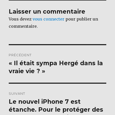
b
r
o
Laisser un commentaire
o
Vous devez
vous connecter
pour publier un
k
commentaire.
Navigation
PRÉCÉDENT
de
« Il était sympa Hergé dans la
Publication
précédente :
vraie vie ? »
l’article
SUIVANT
Le nouvel iPhone 7 est
Publication
suivante :
étanche. Pour le protéger des