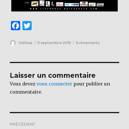
F
T
a
w
c
it
Auteur
Publié
Catégories
Mélissa
9 septembre 2016
Evènements
le
e
te
b
r
o
Laisser un commentaire
o
Vous devez
vous connecter
pour publier un
k
commentaire.
Navigation
PRÉCÉDENT