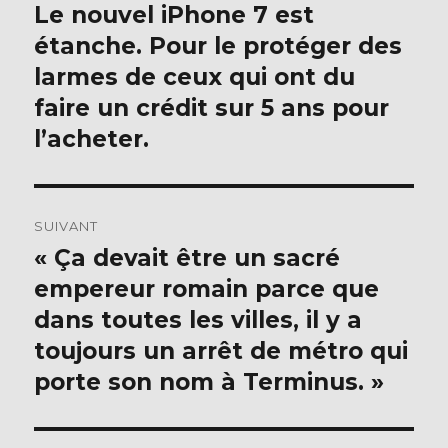
de
Le nouvel iPhone 7 est
Publication
précédente :
étanche. Pour le protéger des
l’article
larmes de ceux qui ont du
faire un crédit sur 5 ans pour
l’acheter.
SUIVANT
« Ça devait être un sacré
Publication
suivante :
empereur romain parce que
dans toutes les villes, il y a
toujours un arrêt de métro qui
porte son nom à Terminus. »