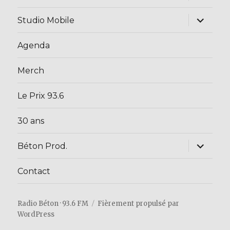
le
sous-
menu
ouvrir
Studio Mobile
le
sous-
menu
Agenda
Merch
Le Prix 93.6
30 ans
ouvrir
Béton Prod.
le
sous-
menu
Contact
Radio Béton · 93.6 FM
Fièrement propulsé par
WordPress