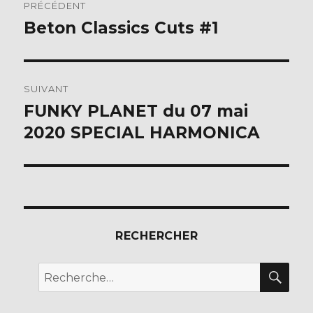
PRÉCÉDENT
de
Beton Classics Cuts #1
Publication
précédente :
l’article
SUIVANT
FUNKY PLANET du 07 mai
Publication
suivante :
2020 SPECIAL HARMONICA
RECHERCHER
REC
Recherche
pour :