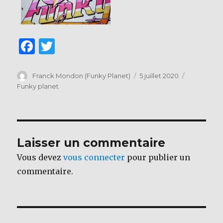
F
T
a
w
c
it
Auteur
Publié
Catégorie
Franck Mondon (Funky Planet)
5 juillet 2020
le
Funky planet
e
te
b
r
o
o
Laisser un commentaire
k
Vous devez
vous connecter
pour publier un
commentaire.
Navigation