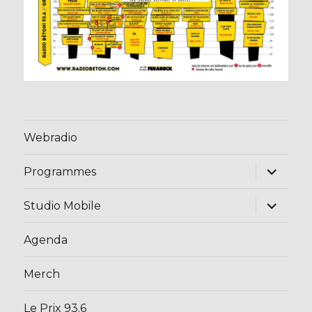
Webradio
ouvrir
Programmes
le
sous-
menu
ouvrir
Studio Mobile
le
sous-
menu
Agenda
Merch
Le Prix 93.6