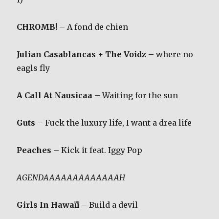
CHROMB!
– A fond de chien
Julian Casablancas + The Voidz
– where no
eagls fly
A Call At Nausicaa
– Waiting for the sun
Guts
– Fuck the luxury life, I want a drea life
Peaches
– Kick it feat. Iggy Pop
AGENDAAAAAAAAAAAAAH
Girls In Hawaïï
– Build a devil