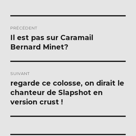
Navigation
PRÉCÉDENT
de
Il est pas sur Caramail
Publication
précédente :
Bernard Minet?
l’article
SUIVANT
regarde ce colosse, on dirait le
Publication
suivante :
chanteur de Slapshot en
version crust !