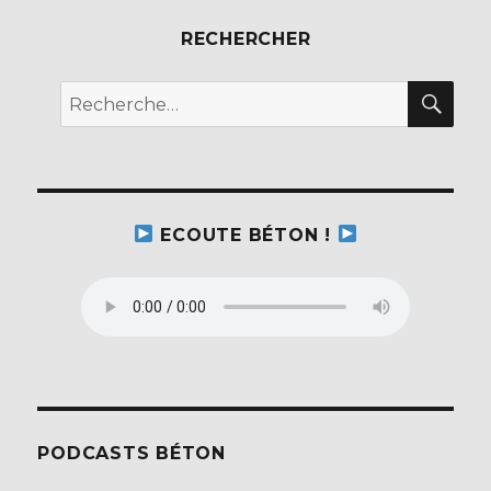
RECHERCHER
REC
Recherche
pour :
ECOUTE BÉTON !
PODCASTS BÉTON