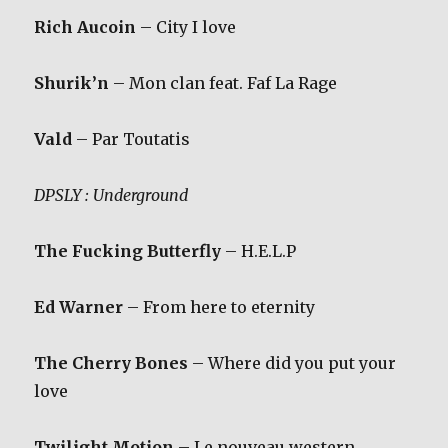
Rich Aucoin
– City I love
Shurik’n
– Mon clan feat. Faf La Rage
Vald
– Par Toutatis
DPSLY : Underground
The Fucking Butterfly
– H.E.L.P
Ed Warner
– From here to eternity
The Cherry Bones
– Where did you put your
love
Twilight Motion
– Le nouveau western