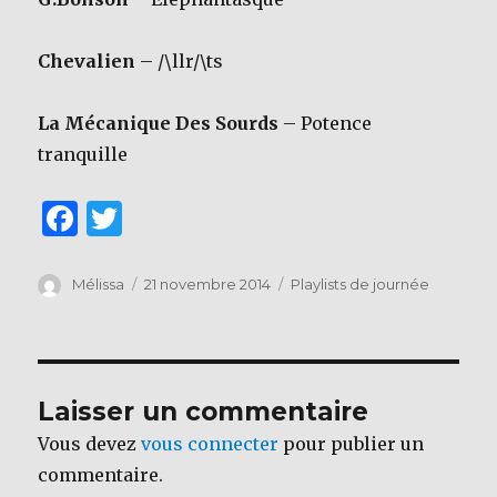
Chevalien
– /\llr/\ts
La Mécanique Des Sourds
– Potence
tranquille
F
T
a
w
c
it
Auteur
Publié
Catégories
Mélissa
21 novembre 2014
Playlists de journée
le
e
te
b
r
o
Laisser un commentaire
o
Vous devez
vous connecter
pour publier un
k
commentaire.