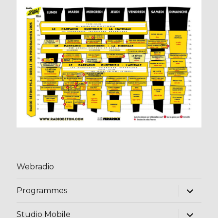
Webradio
ouvrir
Programmes
le
sous-
menu
ouvrir
Studio Mobile