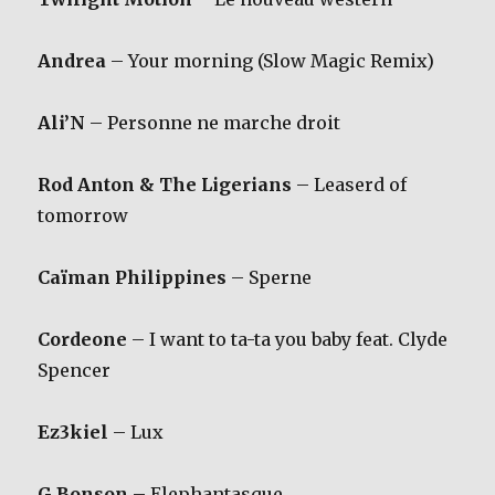
Andrea
– Your morning (Slow Magic Remix)
Ali’N
– Personne ne marche droit
Rod Anton & The Ligerians
– Leaserd of
tomorrow
Caïman Philippines
– Sperne
Cordeone
– I want to ta-ta you baby feat. Clyde
Spencer
Ez3kiel
– Lux
G.Bonson
– Elephantasque