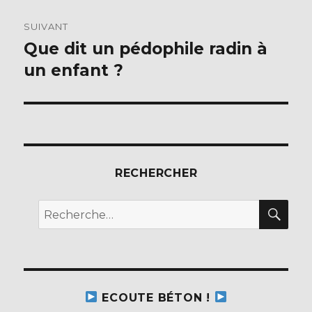
SUIVANT
Que dit un pédophile radin à
Publication
suivante :
un enfant ?
RECHERCHER
REC
Recherche
pour :
ECOUTE BÉTON !