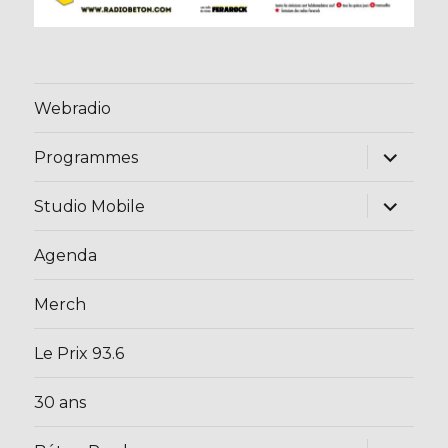
Webradio
ouvrir
Programmes
le
sous-
menu
ouvrir
Studio Mobile
le
sous-
menu
Agenda
Merch
Le Prix 93.6
30 ans
ouvrir