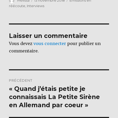
c
it
Mélissa
13 novembre 2018
Emissions en
le
réécoute
,
Interviews
e
te
b
r
o
o
Laisser un commentaire
k
Vous devez
vous connecter
pour publier un
commentaire.
Navigation
PRÉCÉDENT
de
« Quand j’étais petite je
Publication
précédente :
connaissais La Petite Sirène
l’article
en Allemand par coeur »