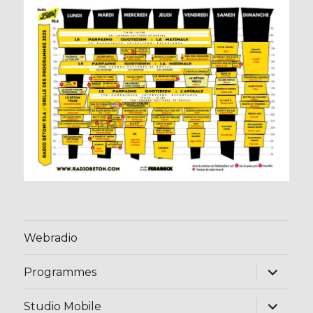
Webradio
ouvrir
Programmes
le
sous-
menu
ouvrir
Studio Mobile