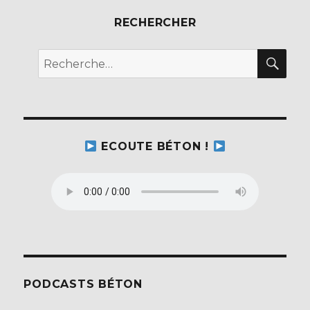
RECHERCHER
REC
Recherche
pour :
ECOUTE BÉTON !
PODCASTS BÉTON