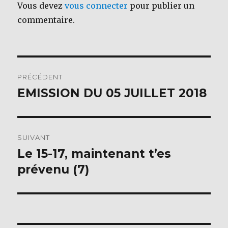
o
Vous devez
vous connecter
pour publier un
k
commentaire.
Navigation
PRÉCÉDENT
de
EMISSION DU 05 JUILLET 2018
Publication
précédente :
l’article
SUIVANT
Le 15-17, maintenant t’es
Publication
suivante :
prévenu (7)