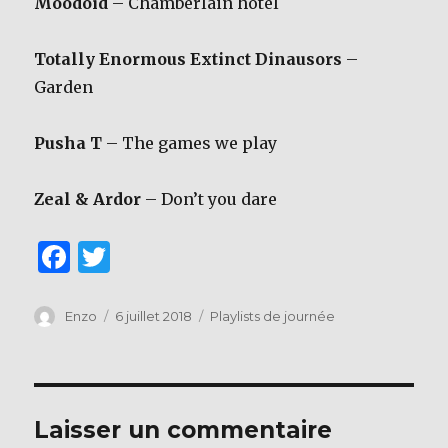
Moodoïd
– Chamberlain hotel
Totally Enormous Extinct Dinausors
–
Garden
Pusha T
– The games we play
Zeal & Ardor
– Don’t you dare
F
T
a
w
c
it
Auteur
Publié
Catégories
Enzo
6 juillet 2018
Playlists de journée
le
e
te
b
r
o
Laisser un commentaire