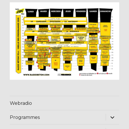
Webradio
ouvrir
Programmes
le
sous-