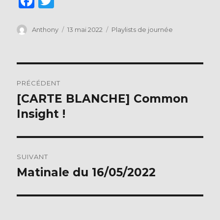
F
T
a
w
c
it
Auteur
Publié
Catégories
Anthony
13 mai 2022
Playlists de journée
le
e
te
b
r
Navigation
o
PRÉCÉDENT
o
de
[CARTE BLANCHE] Common
Publication
k
précédente :
Insight !
l’article
SUIVANT
Matinale du 16/05/2022
Publication
suivante :