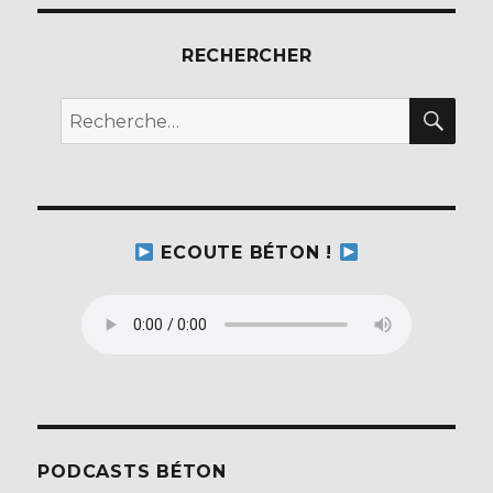
RECHERCHER
REC
Recherche
pour :
ECOUTE BÉTON !
PODCASTS BÉTON