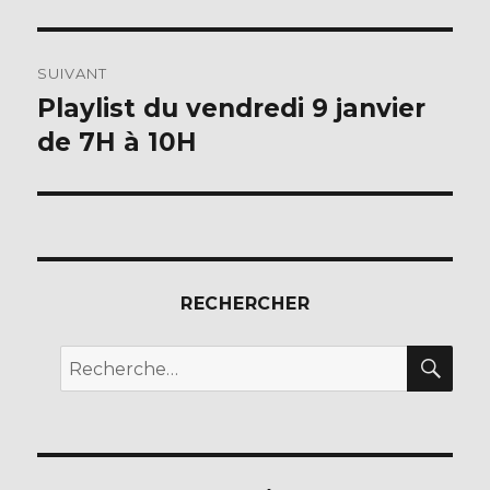
SUIVANT
Playlist du vendredi 9 janvier
Publication
suivante :
de 7H à 10H
RECHERCHER
REC
Recherche
pour :