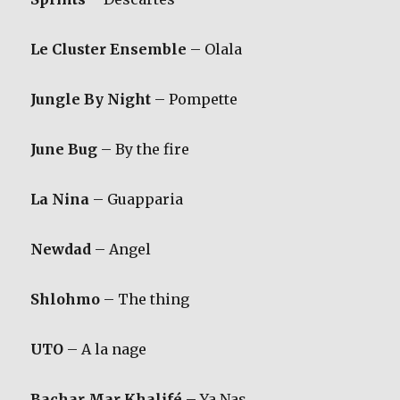
Le Cluster Ensemble
– Olala
Jungle By Night
– Pompette
June Bug
– By the fire
La Nina
– Guapparia
Newdad
– Angel
Shlohmo
– The thing
UTO
– A la nage
Bachar Mar Khalifé
– Ya Nas