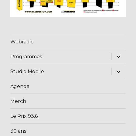
Webradio
ouvrir
Programmes
le
sous-
menu
ouvrir
Studio Mobile
le
sous-
menu
Agenda
Merch
Le Prix 93.6
30 ans