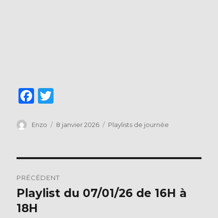
F
T
a
w
c
it
Auteur
Publié
Catégories
Enzo
8 janvier 2026
Playlists de journée
le
e
te
b
r
Navigation
o
PRÉCÉDENT
o
de
Playlist du 07/01/26 de 16H à
Publication
k
précédente :
18H
l’article