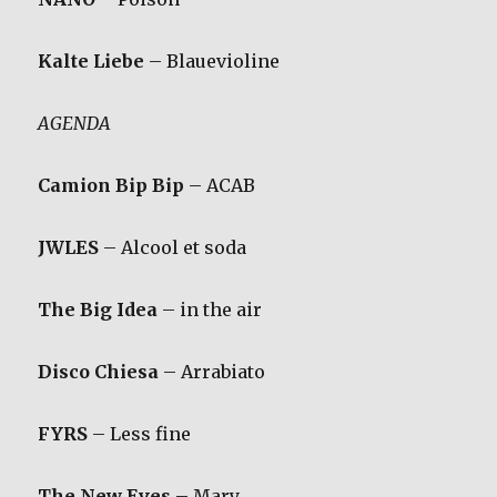
Kalte Liebe
– Blauevioline
AGENDA
Camion Bip Bip
– ACAB
JWLES
– Alcool et soda
The Big Idea
– in the air
Disco Chiesa
– Arrabiato
FYRS
– Less fine
The New Eves
– Mary