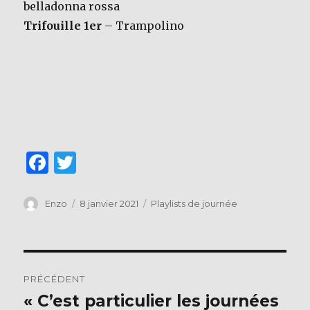
belladonna rossa
Trifouille 1er
– Trampolino
F
T
a
w
c
it
Auteur
Publié
Catégories
Enzo
8 janvier 2021
Playlists de journée
le
e
te
b
r
Navigation
o
PRÉCÉDENT
o
de
« C’est particulier les journées
Publication