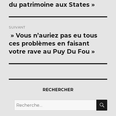
k
précédente :
du patrimoine aux States »
l’article
SUIVANT
» Vous n’auriez pas eu tous
Publication
suivante :
ces problèmes en faisant
votre rave au Puy Du Fou »
RECHERCHER
REC
Recherche
pour :