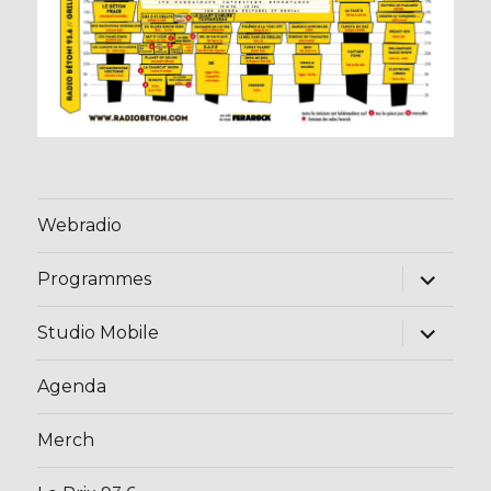
Webradio
ouvrir
Programmes
le
sous-
menu
ouvrir
Studio Mobile
le
sous-
menu
Agenda
Merch