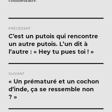
commentaire.
Navigation
PRÉCÉDENT
de
C’est un putois qui rencontre
Publication
précédente :
un autre putois. L’un dit à
l’article
l’autre : « Hey tu pues toi ! »
SUIVANT
« Un prématuré et un cochon
Publication
suivante :
d’inde, ça se ressemble non
? »