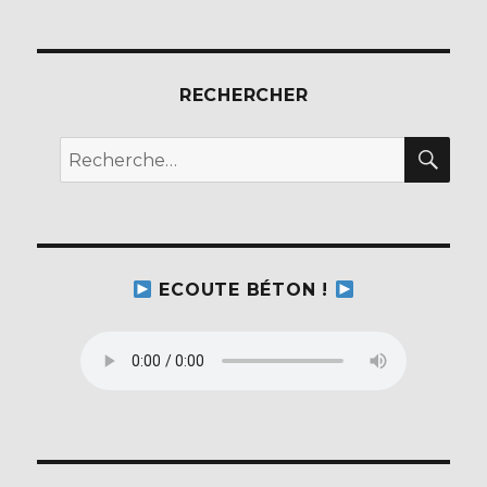
RECHERCHER
REC
Recherche
pour :
ECOUTE BÉTON !