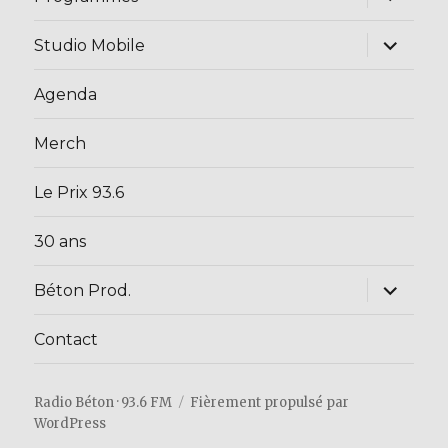
le
sous-
menu
ouvrir
Studio Mobile
le
sous-
menu
Agenda
Merch
Le Prix 93.6
30 ans
ouvrir
Béton Prod.
le
sous-
menu
Contact
Radio Béton · 93.6 FM
Fièrement propulsé par
WordPress