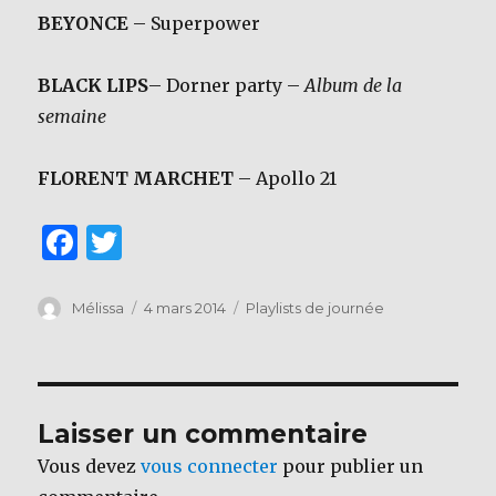
BEYONCE
– Superpower
BLACK LIPS
– Dorner party –
Album de la
semaine
FLORENT MARCHET
– Apollo 21
F
T
a
w
c
it
Auteur
Publié
Catégories
Mélissa
4 mars 2014
Playlists de journée
le
e
te
b
r
o
Laisser un commentaire
o
Vous devez
vous connecter
pour publier un
k