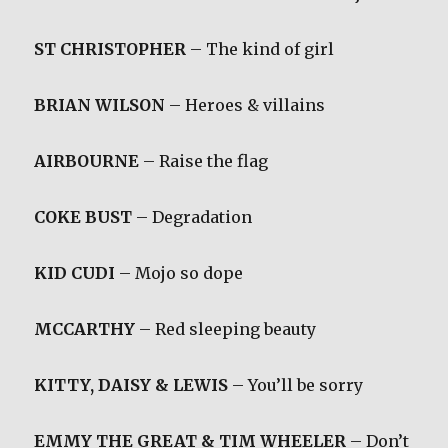
ST CHRISTOPHER
– The kind of girl
BRIAN WILSON
– Heroes & villains
AIRBOURNE
– Raise the flag
COKE BUST
– Degradation
KID CUDI
– Mojo so dope
MCCARTHY
– Red sleeping beauty
KITTY, DAISY & LEWIS
– You’ll be sorry
EMMY THE GREAT & TIM WHEELER
– Don’t