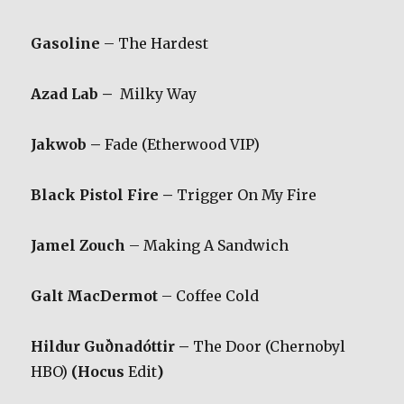
Gasoline
– The Hardest
Azad Lab –
Milky Way
Jakwob –
Fade (Etherwood VIP)
Black Pistol Fire –
Trigger On My Fire
Jamel Zouch
– Making A Sandwich
Galt MacDermot
– Coffee Cold
Hildur Guðnadóttir –
The Door (Chernobyl
HBO)
(Hocus
Edit
)