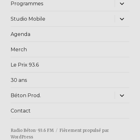
ouvrir
Programmes
le
sous-
menu
ouvrir
Studio Mobile
le
sous-
menu
Agenda
Merch
Le Prix 93.6
30 ans
ouvrir
Béton Prod.
le
sous-
menu
Contact
Radio Béton · 93.6 FM
Fièrement propulsé par
WordPress