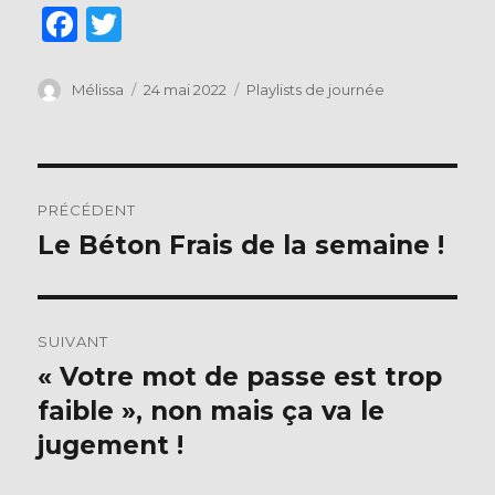
F
T
a
w
c
it
Auteur
Publié
Catégories
Mélissa
24 mai 2022
Playlists de journée
le
e
te
b
r
Navigation
o
PRÉCÉDENT
o
de
Le Béton Frais de la semaine !
Publication
k
précédente :
l’article
SUIVANT
« Votre mot de passe est trop
Publication
suivante :
faible », non mais ça va le
jugement !