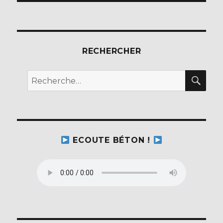
RECHERCHER
REC
Recherche
pour :
ECOUTE BÉTON !