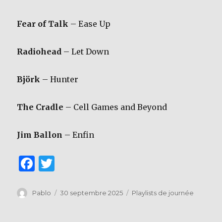
Fear of Talk
– Ease Up
Radiohead
– Let Down
Björk
– Hunter
The Cradle
– Cell Games and Beyond
Jim Ballon
– Enfin
F
T
a
w
c
it
Auteur
Publié
Catégories
Pablo
30 septembre 2025
Playlists de journée
le
e
te