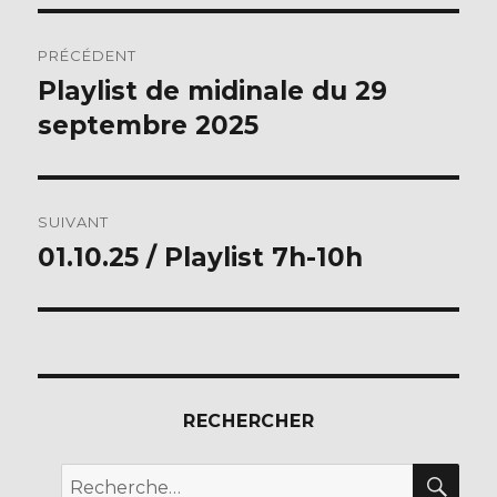
b
r
Navigation
o
PRÉCÉDENT
o
de
Playlist de midinale du 29
Publication
k
précédente :
septembre 2025
l’article
SUIVANT
01.10.25 / Playlist 7h-10h
Publication
suivante :
RECHERCHER
REC
Recherche