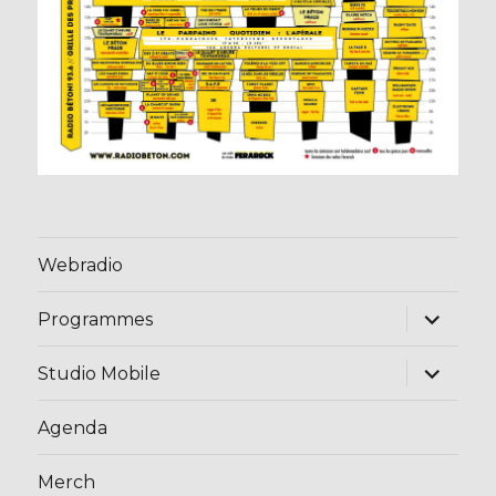
Webradio
ouvrir
Programmes
le
sous-
menu
ouvrir
Studio Mobile
le
sous-
menu
Agenda
Merch