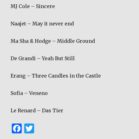
MJ Cole – Sincere
Naajet – May it never end
Ma Sha & Hodge – Middle Ground
De Grandi – Yeah But Still
Erang – Three Candles in the Castle
Sofia – Veneno
Le Renard – Das Tier
F
T
a
w