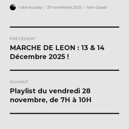
c
it
Auteur
Publié
Catégories
robin boulay
27 novembre 2025
Non classé
le
e
te
b
r
Navigation
o
PRÉCÉDENT
o
de
MARCHE DE LEON : 13 & 14
Publication
k
précédente :
Décembre 2025 !
l’article
SUIVANT
Playlist du vendredi 28
Publication
suivante :
novembre, de 7H à 10H