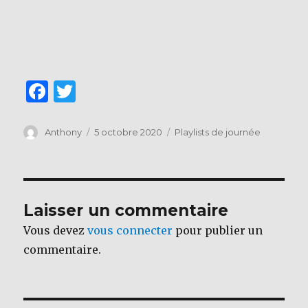
F
T
a
w
c
it
Auteur
Publié
Catégories
Anthony
5 octobre 2020
Playlists de journée
le
e
te
b
r
o
Laisser un commentaire
o
Vous devez
vous connecter
pour publier un
k
commentaire.