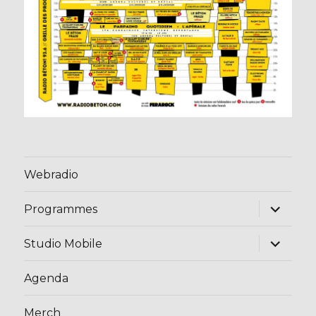
Webradio
ouvrir
Programmes
le
sous-
menu
ouvrir
Studio Mobile
le
sous-
menu
Agenda
Merch