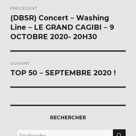
Navigation
PRÉCÉDENT
de
(DBSR) Concert – Washing
Publication
précédente :
Line – LE GRAND CAGIBI – 9
l’article
OCTOBRE 2020- 20H30
SUIVANT
TOP 50 – SEPTEMBRE 2020 !
Publication
suivante :
RECHERCHER
REC
Recherche