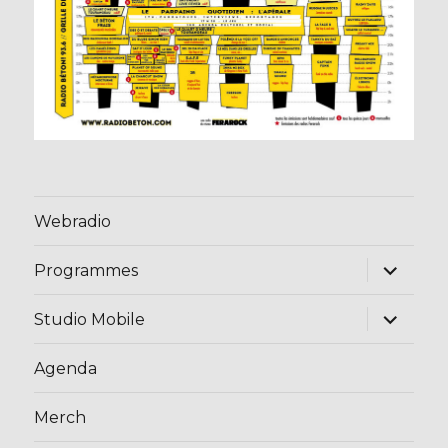
Webradio
ouvrir
Programmes
le
sous-
menu
ouvrir
Studio Mobile
le
sous-
menu
Agenda
Merch