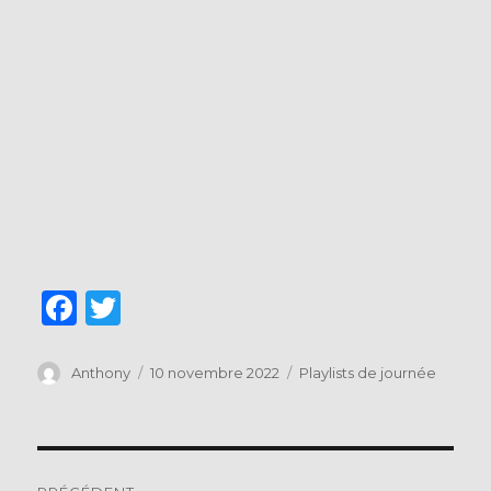
F
T
a
w
c
it
Auteur
Publié
Catégories
Anthony
10 novembre 2022
Playlists de journée
le
e
te
b
r
Navigation
o