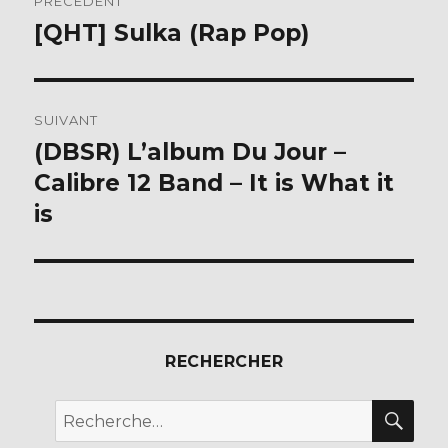
PRÉCÉDENT
o
de
[QHT] Sulka (Rap Pop)
Publication
k
précédente :
l’article
SUIVANT
(DBSR) L’album Du Jour –
Publication
suivante :
Calibre 12 Band – It is What it
is
RECHERCHER
REC
Recherche
pour :