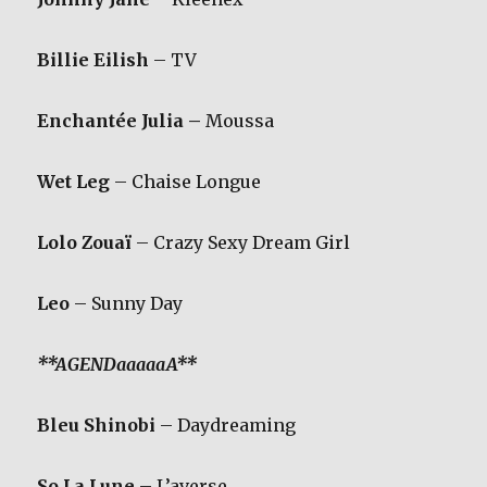
Billie Eilish
– TV
Enchantée Julia –
Moussa
Wet Leg
– Chaise Longue
Lolo Zouaï
– Crazy Sexy Dream Girl
Leo
– Sunny Day
**AGENDaaaaaA**
Bleu Shinobi
– Daydreaming
So La Lune
– L’averse