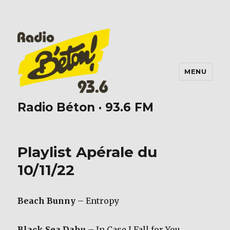
MENU
Radio Béton · 93.6 FM
Playlist Apérale du
10/11/22
Beach Bunny
– Entropy
Black Sea Dahu –
In Case I Fall for You