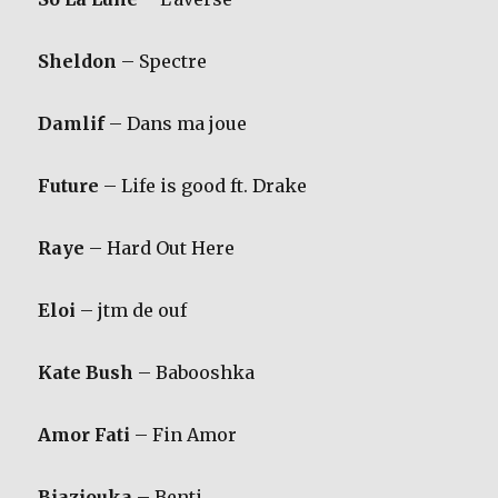
Sheldon
– Spectre
Damlif
– Dans ma joue
Future
– Life is good ft. Drake
Raye
– Hard Out Here
Eloi
– jtm de ouf
Kate Bush
– Babooshka
Amor Fati
– Fin Amor
Biaziouka
– Benti