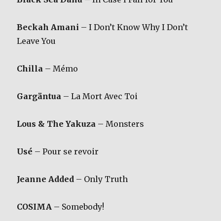
Beckah Amani
– I Don’t Know Why I Don’t
Leave You
Chilla
– Mémo
Gargäntua
– La Mort Avec Toi
Lous & The Yakuza
– Monsters
Usé
– Pour se revoir
Jeanne Added
– Only Truth
COSIMA
– Somebody!