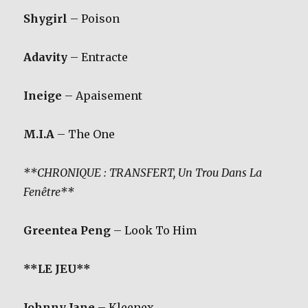
Shygirl
– Poison
Adavity
– Entracte
Ineige
– Apaisement
M.I.A
– The One
**CHRONIQUE : TRANSFERT, Un Trou Dans La
Fenêtre**
Greentea Peng
– Look To Him
**LE JEU**
Johnny Jane
– Kleenex