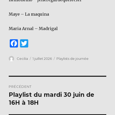
Maye – La maquina
Maria Arnal – Madrigal
F
T
a
w
c
it
Auteur
Publié
Catégories
Cecilia
1 juillet 2026
Playlists de journée
le
e
te
b
r
Navigation
o
PRÉCÉDENT
o
de
Playlist du mardi 30 juin de
Publication
k
précédente :
16H à 18H
l’article