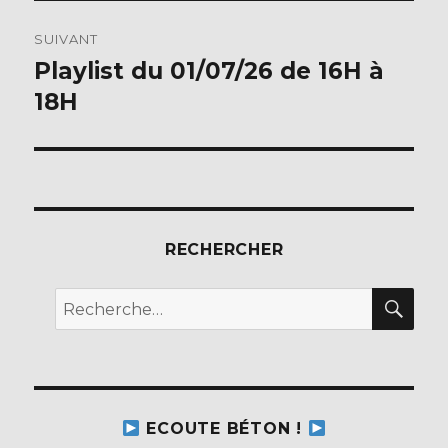
SUIVANT
Playlist du 01/07/26 de 16H à
Publication
suivante :
18H
RECHERCHER
REC
Recherche
pour :
ECOUTE BÉTON !