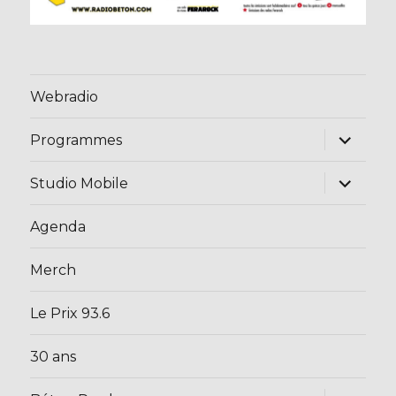
Webradio
ouvrir
Programmes
le
sous-
menu
ouvrir
Studio Mobile
le
sous-
menu
Agenda
Merch
Le Prix 93.6
30 ans
ouvrir