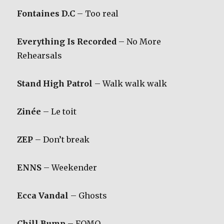
Fontaines D.C
– Too real
Everything Is Recorded
– No More
Rehearsals
Stand High Patrol
– Walk walk walk
Zinée
– Le toit
ZEP
– Don’t break
ENNS
– Weekender
Ecca Vandal
– Ghosts
Chill Bump
– FOMO