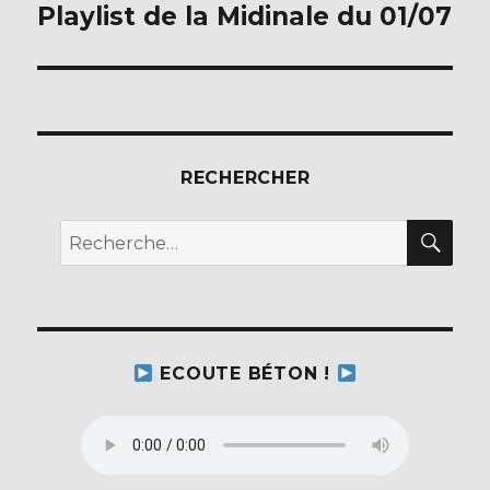
Playlist de la Midinale du 01/07
Publication
suivante :
RECHERCHER
REC
Recherche
pour :
ECOUTE BÉTON !