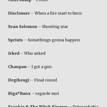
Disclosure
– When a fire start to burn
Sean Solomon
– Shooting star
Sprints
– Somethings gonna happen
Irked
– Who asked
Chanpan
– I got a gun
Degiheugi
– Final round
Biga*Ranx
– regarde moi
Frankie & The Witch Fingers
– Futurephobic