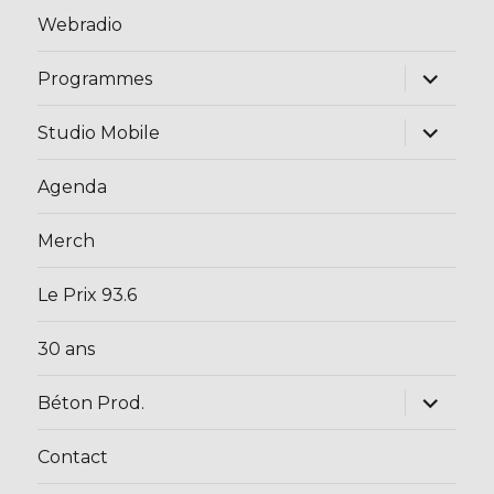
Webradio
ouvrir
Programmes
le
sous-
menu
ouvrir
Studio Mobile
le
sous-
menu
Agenda
Merch
Le Prix 93.6
30 ans
ouvrir
Béton Prod.
le
sous-
menu
Contact