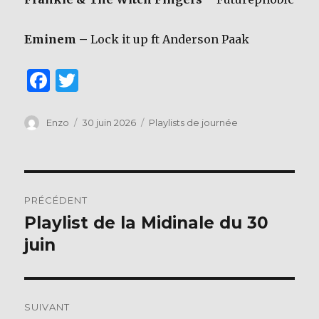
Eminem –
Lock it up ft Anderson Paak
F
T
a
w
c
it
Auteur
Publié
Catégories
Enzo
30 juin 2026
Playlists de journée
le
e
te
b
r
Navigation
o
PRÉCÉDENT
o
de
Playlist de la Midinale du 30
Publication
k
précédente :
juin
l’article
SUIVANT