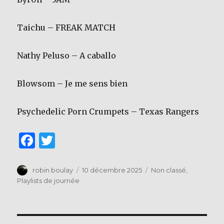
Taichu – FREAK MATCH
Nathy Peluso – A caballo
Blowsom – Je me sens bien
Psychedelic Porn Crumpets – Texas Rangers
F
T
a
w
c
it
Auteur
Publié
Catégories
robin boulay
10 décembre 2025
Non classé
,
le
Playlists de journée
e
te
b
r
o