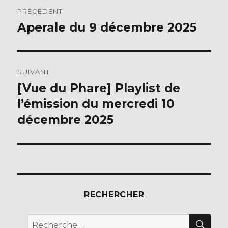
Navigation
o
PRÉCÉDENT
de
k
Aperale du 9 décembre 2025
Publication
précédente :
l’article
SUIVANT
[Vue du Phare] Playlist de
Publication
suivante :
l’émission du mercredi 10
décembre 2025
RECHERCHER
REC
Recherche