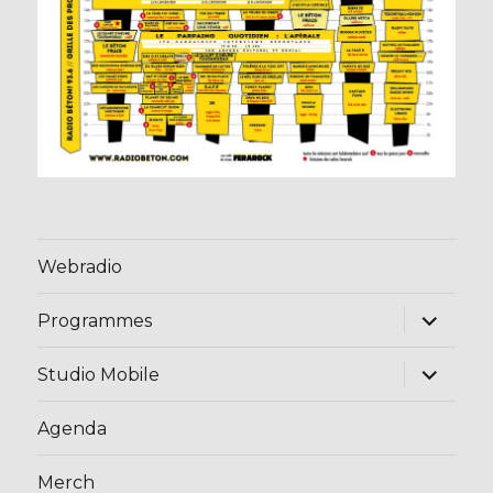
Webradio
ouvrir
Programmes
le
sous-
menu
ouvrir
Studio Mobile
le
sous-
menu
Agenda
Merch