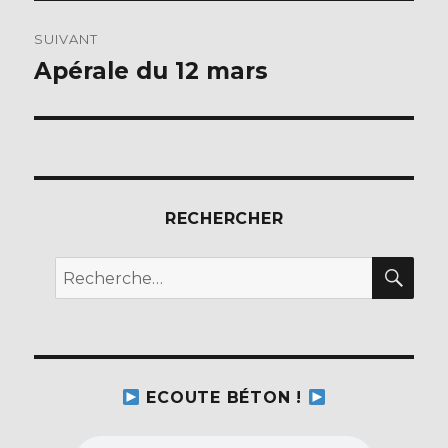
SUIVANT
Apérale du 12 mars
Publication
suivante :
RECHERCHER
REC
Recherche
pour :
ECOUTE BÉTON !