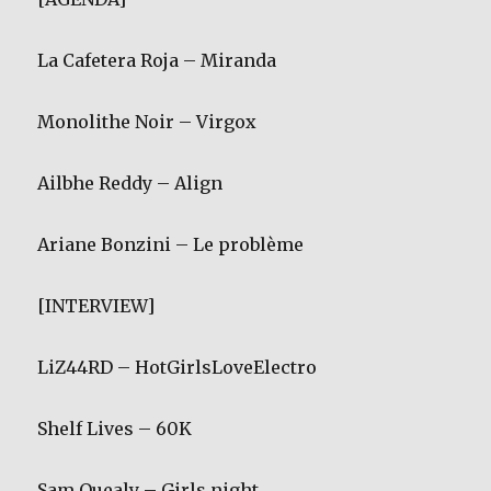
La Cafetera Roja – Miranda
Monolithe Noir – Virgox
Ailbhe Reddy – Align
Ariane Bonzini – Le problème
[INTERVIEW]
LiZ44RD – HotGirlsLoveElectro
Shelf Lives – 60K
Sam Quealy – Girls night