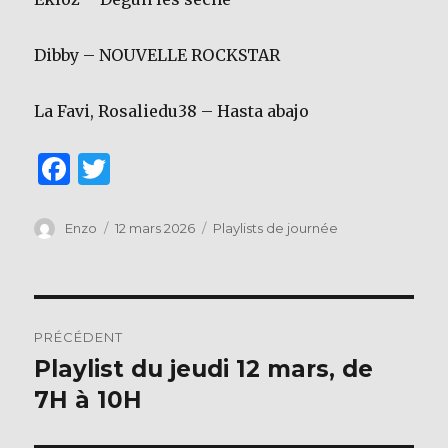
Dibby – NOUVELLE ROCKSTAR
La Favi, Rosaliedu38 – Hasta abajo
F
T
a
w
c
it
Auteur
Publié
Catégories
Enzo
12 mars 2026
Playlists de journée
le
e
te
b
r
Navigation
o
PRÉCÉDENT
o
de
Playlist du jeudi 12 mars, de
Publication
k
précédente :
7H à 10H
l’article