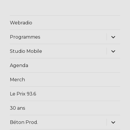
Webradio
ouvrir
Programmes
le
sous-
menu
ouvrir
Studio Mobile
le
sous-
menu
Agenda
Merch
Le Prix 93.6
30 ans
ouvrir
Béton Prod.
le
sous-