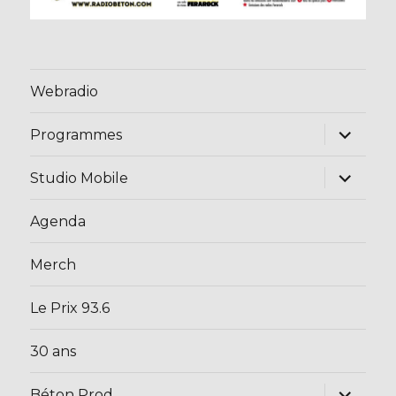
Webradio
ouvrir
Programmes
le
sous-
menu
ouvrir
Studio Mobile
le
sous-
menu
Agenda
Merch
Le Prix 93.6
30 ans
ouvrir
Béton Prod.