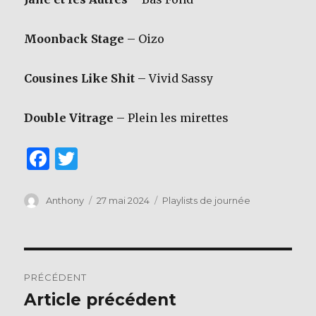
Moonback Stage
– Oizo
Cousines Like Shit
– Vivid Sassy
Double Vitrage
– Plein les mirettes
F
T
a
w
c
it
Auteur
Publié
Catégories
Anthony
27 mai 2024
Playlists de journée
le
e
te
b
r
Navigation
o
PRÉCÉDENT
o
de
Article précédent
Publication