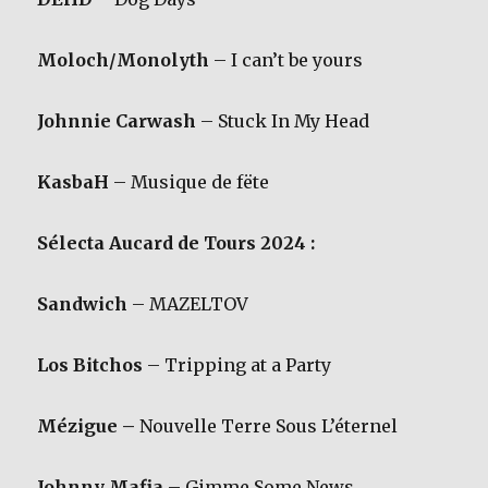
Moloch/Monolyth
– I can’t be yours
Johnnie Carwash
– Stuck In My Head
KasbaH
– Musique de fëte
Sélecta Aucard de Tours 2024 :
Sandwich
– MAZELTOV
Los Bitchos
– Tripping at a Party
Mézigue –
Nouvelle Terre Sous L’éternel
Johnny Mafia
– Gimme Some News