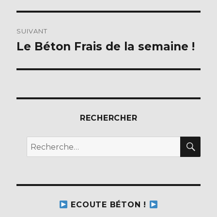
k
précédente :
l’article
SUIVANT
Le Béton Frais de la semaine !
Publication
suivante :
RECHERCHER
REC
Recherche
pour :
ECOUTE BÉTON !