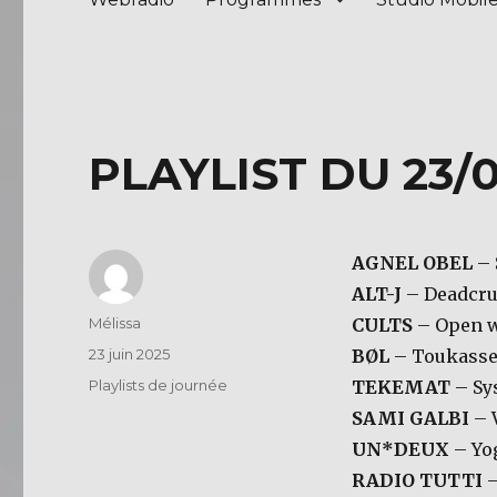
PLAYLIST DU 23/0
AGNEL OBEL
– 
ALT-J
– Deadcr
Auteur
Mélissa
CULTS
– Open 
Publié
23 juin 2025
BØL
– Toukasse
le
Catégories
Playlists de journée
TEKEMAT
– Sy
SAMI GALBI
– 
UN*DEUX
– Yog
RADIO TUTTI
–