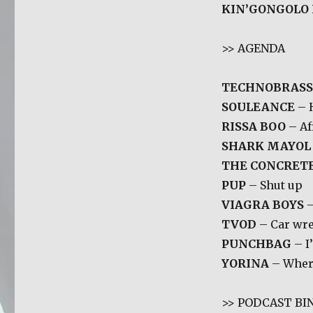
KIN’GONGOLO
>> AGENDA
TECHNOBRAS
SOULEANCE
– 
RISSA BOO
– A
SHARK MAYO
THE CONCRET
PUP
– Shut up
VIAGRA BOYS
–
TVOD
– Car wr
PUNCHBAG
– I
YORINA
– Wher
>> PODCAST BIN