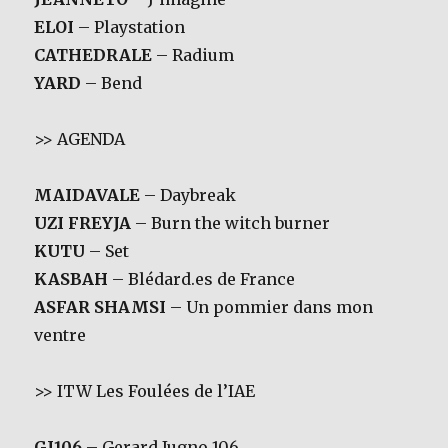
ELOI
– Playstation
CATHEDRALE
– Radium
YARD
– Bend
>> AGENDA
MAIDAVALE
– Daybreak
UZI FREYJA
– Burn the witch burner
KUTU
– Set
KASBAH
– Blédard.es de France
ASFAR SHAMSI
– Un pommier dans mon
ventre
>> ITW Les Foulées de l’IAE
GJ106
– Gerard Jugno 106