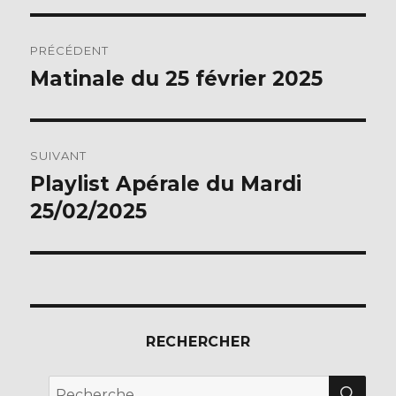
b
r
Navigation
o
PRÉCÉDENT
o
de
Matinale du 25 février 2025
Publication
k
précédente :
l’article
SUIVANT
Playlist Apérale du Mardi
Publication
suivante :
25/02/2025
RECHERCHER
REC
Recherche