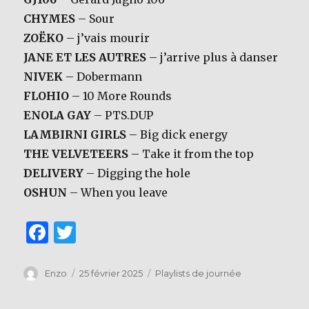
CHYMES
– Sour
ZOËKO
– j’vais mourir
JANE ET LES AUTRES
– j’arrive plus à danser
NIVEK
– Dobermann
FLOHIO
– 10 More Rounds
ENOLA GAY
– PTS.DUP
LAMBIRNI GIRLS
– Big dick energy
THE VELVETEERS
– Take it from the top
DELIVERY
– Digging the hole
OSHUN
– When you leave
F
T
a
w
c
it
Auteur
Publié
Catégories
Enzo
25 février 2025
Playlists de journée
le
e
te