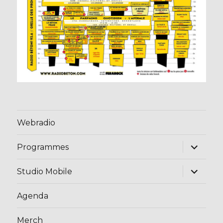
Webradio
ouvrir
Programmes
le
sous-
menu
ouvrir
Studio Mobile
le
sous-
menu
Agenda
Merch