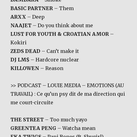
BASIC PARTNER
– Them
ARXX
– Deep
NAAJET
– Do you think about me
LUST FOR YOUTH & CROATIAN AMOR
–
Kokiri
ZEDS DEAD
– Can’t make it
DJ LM$
– Hardcore nuclear
KILLOWEN
– Reason
>> PODCAST – LOUIE MEDIA – EMOTIONS (AU
TRAVAIL) : Ce qu’un psy dit de ma direction qui
me court-circuite
THE STREET
– Too much yayo
GREENTEA PENG
– Watcha mean
FKA TWIGS
– Papi Bones (ft. Shygirl)