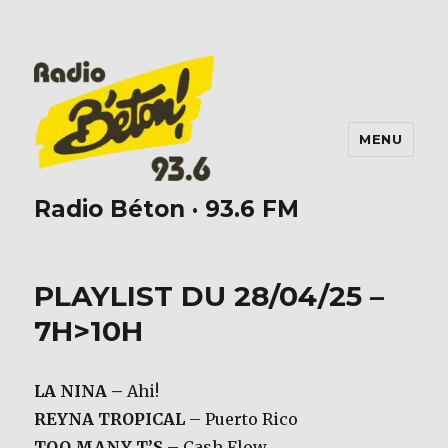
MENU
Radio Béton · 93.6 FM
PLAYLIST DU 28/04/25 –
7H>10H
LA NINA
–
Ahi!
REYNA TROPICAL
– Puerto Rico
TOO MANY T’S
– Cash Flow