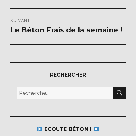
SUIVANT
Le Béton Frais de la semaine !
Publication
suivante :
RECHERCHER
REC
Recherche
pour :
ECOUTE BÉTON !