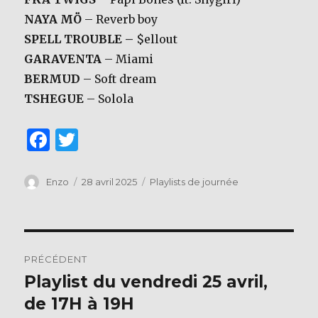
NAYA MÖ
– Reverb boy
SPELL TROUBLE –
$ellout
GARAVENTA
– Miami
BERMUD
– Soft dream
TSHEGUE
– Solola
F
T
a
w
c
it
Auteur
Publié
Catégories
Enzo
28 avril 2025
Playlists de journée
le
e
te
b
r
Navigation
o
PRÉCÉDENT
o
de
Playlist du vendredi 25 avril,
Publication
k
précédente :
de 17H à 19H
l’article