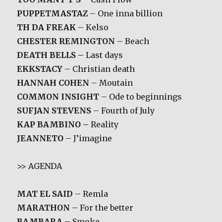
PUPPETMASTAZ
– One inna billion
TH DA FREAK
– Kelso
CHESTER REMINGTON
– Beach
DEATH BELLS
–
Last days
EKKSTACY
– Christian death
HANNAH COHEN
– Moutain
COMMON INSIGHT
– Ode to beginnings
SUFJAN STEVENS
– Fourth of July
KAP BAMBINO –
Reality
JEANNETO
– J’imagine
>> AGENDA
MAT EL SAID
– Remla
MARATHON
– For the better
BAMBARA
– Smoke