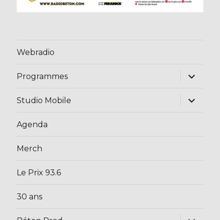
Webradio
ouvrir
Programmes
le
sous-
menu
ouvrir
Studio Mobile
le
sous-
menu
Agenda
Merch
Le Prix 93.6
30 ans
ouvrir