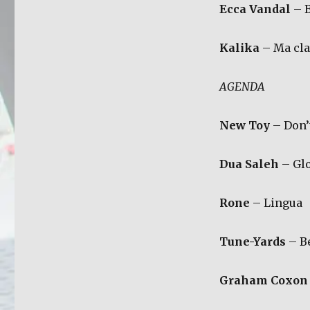
Ecca Vandal
– B
Kalika
– Ma cl
AGENDA
New Toy
– Don’t
Dua Saleh
– Glo
Rone
– Lingua
Tune-Yards
– B
Graham Coxon