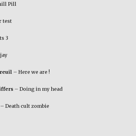
ill Pill
 test
ts 3
jay
reuil
– Here we are !
ffers
– Doing in my head
– Death cult zombie