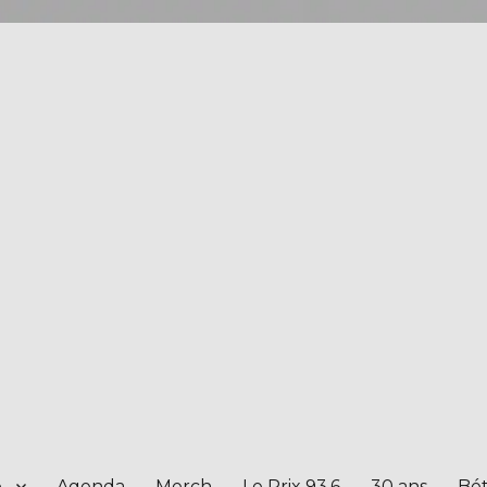
e
Agenda
Merch
Le Prix 93.6
30 ans
Bét