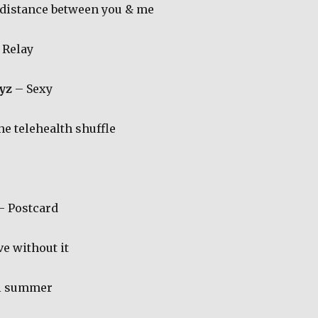
distance between you & me
 Relay
yz
– Sexy
e telehealth shuffle
– Postcard
ve without it
ll summer