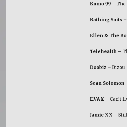
Kumo 99
– The 
Bathing Suits
–
Ellen & The Bo
Telehealth
– Th
Doobiz
– Bizou
Sean Solomon
E.VAX
– Can’t li
Jamie XX
– Sti