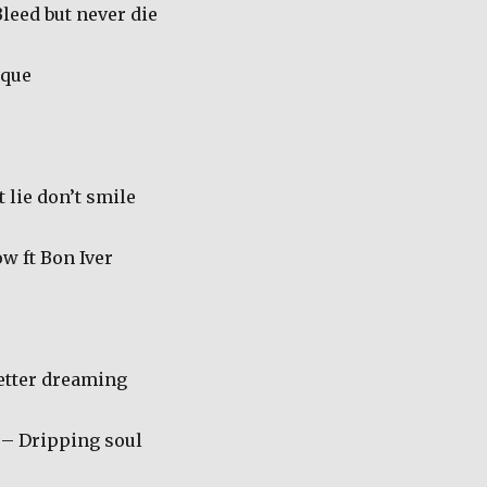
leed but never die
aque
 lie don’t smile
w ft Bon Iver
etter dreaming
– Dripping soul