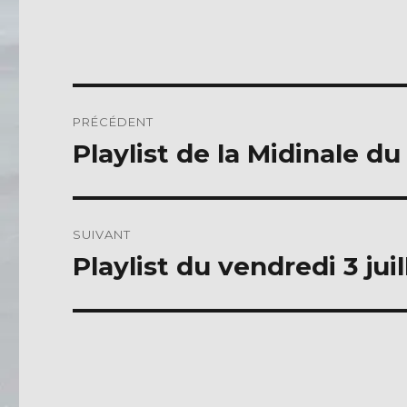
c
it
e
te
b
r
o
Navigation
PRÉCÉDENT
o
de
Playlist de la Midinale du
Publication
k
précédente :
l’article
SUIVANT
Playlist du vendredi 3 jui
Publication
suivante :