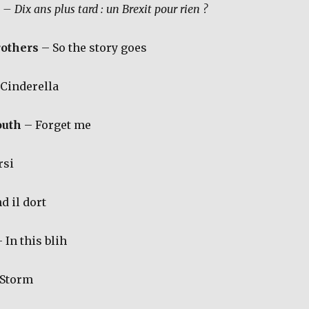
 Dix ans plus tard : un Brexit pour rien ?
others
– So the story goes
Cinderella
outh
– Forget me
rsi
 il dort
 In this blih
 Storm