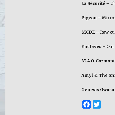
La Sécurité
– Ch
Pigeon
– Mirror
MCDE
– Raw cu
Enclaves
– Our 
M.A.O. Cormont
Amyl & The Sni
Genesis Owusu
F
T
a
w