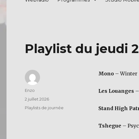
Playlist du jeudi 2
Mono
– Winter
Auteur
Enzo
Les Louanges
–
Publié
2 juillet 2026
le
Catégories
Playlists de journée
Stand High Pat
Tshegue
– Psy