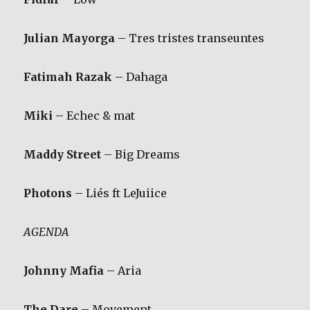
Julian Mayorga
– Tres tristes transeuntes
Fatimah Razak
– Dahaga
Miki
– Echec & mat
Maddy Street
– Big Dreams
Photons
– Liés ft LeJuiice
AGENDA
Johnny Mafia
– Aria
The Dare
– Movement