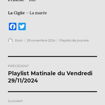
La Cigüe
– La marée
F
T
a
w
c
it
Auteur
Publié
Catégories
Enzo
29 novembre 2024
Playlists de journée
le
e
te
b
r
Navigation
o
PRÉCÉDENT
o
de
Playlist Matinale du Vendredi
Publication
k
précédente :
29/11/2024
l’article
SUIVANT