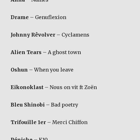
Drame
– Genuflexion
Johnny Rêvolver
– Cyclamens
Alien Tears
– A ghost town
Oshun
– When you leave
Eikonoklast
– Nous on vit ft Zoën
Bleu Shinobi
– Bad poetry
Trifouille 1er
– Merci Chiffon
Péniche
– K10