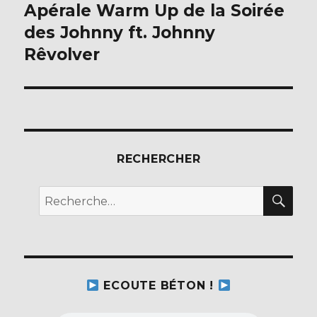
Apérale Warm Up de la Soirée
Publication
suivante :
des Johnny ft. Johnny
Rêvolver
RECHERCHER
REC
Recherche
pour :
ECOUTE BÉTON !