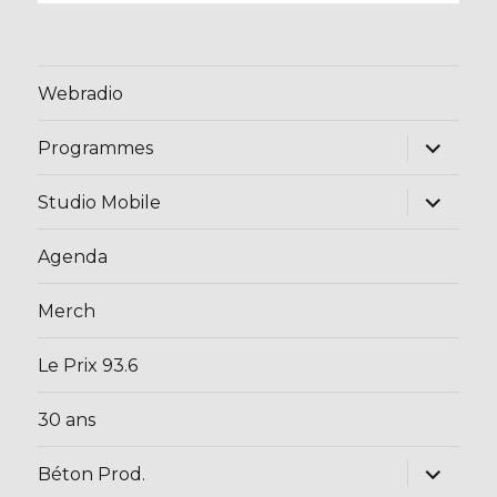
Webradio
ouvrir
Programmes
le
sous-
menu
ouvrir
Studio Mobile
le
sous-
menu
Agenda
Merch
Le Prix 93.6
30 ans
ouvrir
Béton Prod.
le