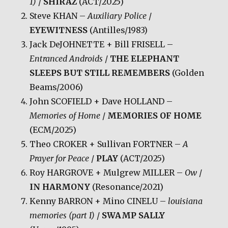
1)
/
SHIRAZ
(ACT/2025)
Steve KHAN –
Auxiliary Police
/
EYEWITNESS
(Antilles/1983)
Jack DeJOHNETTE + Bill FRISELL –
Entranced Androids
/
THE ELEPHANT
SLEEPS BUT STILL REMEMBERS
(Golden
Beams/2006)
John SCOFIELD + Dave HOLLAND –
Memories of Home
/
MEMORIES OF HOME
(ECM/2025)
Theo CROKER + Sullivan FORTNER –
A
Prayer for Peace
/
PLAY
(ACT/2025)
Roy HARGROVE + Mulgrew MILLER –
Ow
/
IN HARMONY
(Resonance/2021)
Kenny BARRON + Mino CINELU –
louisiana
memories (part I)
/
SWAMP SALLY