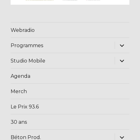
Webradio
ouvrir
Programmes
le
sous-
menu
ouvrir
Studio Mobile
le
sous-
menu
Agenda
Merch
Le Prix 93.6
30 ans
ouvrir
Béton Prod.