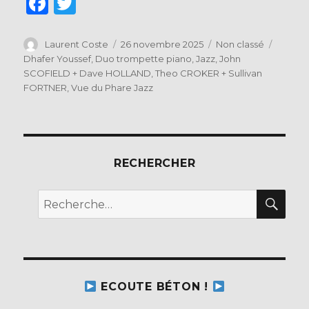
F
T
a
w
c
it
Auteur
Publié
Catégories
Étiquet
Laurent Coste
26 novembre 2025
Non classé
le
Dhafer Youssef
,
Duo trompette piano
,
Jazz
,
John
e
te
SCOFIELD + Dave HOLLAND
,
Theo CROKER + Sullivan
b
r
FORTNER
,
Vue du Phare Jazz
o
o
k
RECHERCHER
REC
Recherche
pour :
ECOUTE BÉTON !