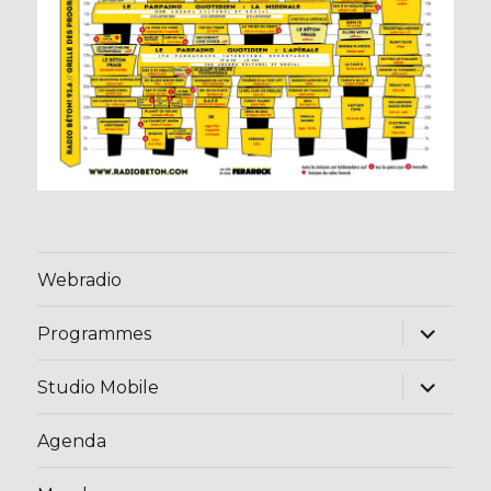
Webradio
ouvrir
Programmes
le
sous-
menu
ouvrir
Studio Mobile
le
sous-
menu
Agenda