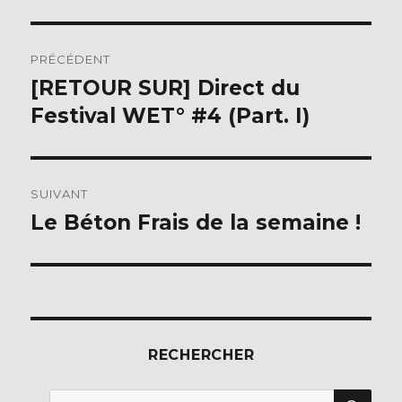
Navigation
PRÉCÉDENT
de
[RETOUR SUR] Direct du
Publication
précédente :
Festival WET° #4 (Part. I)
l’article
SUIVANT
Le Béton Frais de la semaine !
Publication
suivante :
RECHERCHER
REC
Recherche