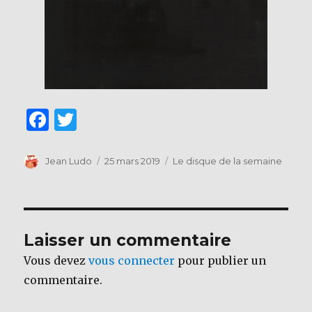
F
T
a
w
c
it
Auteur
Publié
Catégories
Jean Ludo
25 mars 2019
Le disque de la semaine
le
e
te
b
r
o
Laisser un commentaire
o
Vous devez
vous connecter
pour publier un
k
commentaire.