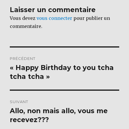
o
Laisser un commentaire
o
Vous devez
vous connecter
pour publier un
k
commentaire.
Navigation
PRÉCÉDENT
de
« Happy Birthday to you tcha
Publication
précédente :
tcha tcha »
l’article
SUIVANT
Allo, non mais allo, vous me
Publication
suivante :
recevez???