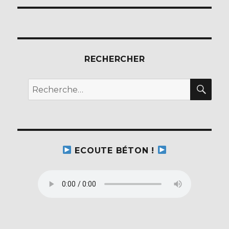
RECHERCHER
REC
Recherche
pour :
ECOUTE BÉTON !