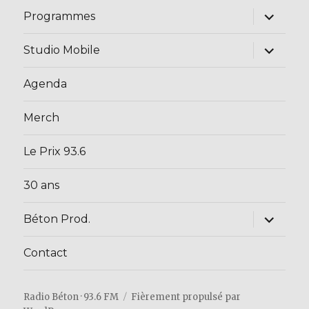
ouvrir
Programmes
le
sous-
menu
ouvrir
Studio Mobile
le
sous-
menu
Agenda
Merch
Le Prix 93.6
30 ans
ouvrir
Béton Prod.
le
sous-
menu
Contact
Radio Béton · 93.6 FM
Fièrement propulsé par