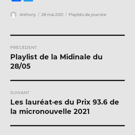
a
w
c
it
Auteur
Publié
Catégories
Anthony
28 mai 2021
Playlists de journée
le
e
te
b
r
Navigation
o
PRÉCÉDENT
o
de
Playlist de la Midinale du
Publication
k
précédente :
28/05
l’article
SUIVANT
Les lauréat·es du Prix 93.6 de
Publication
suivante :
la micronouvelle 2021