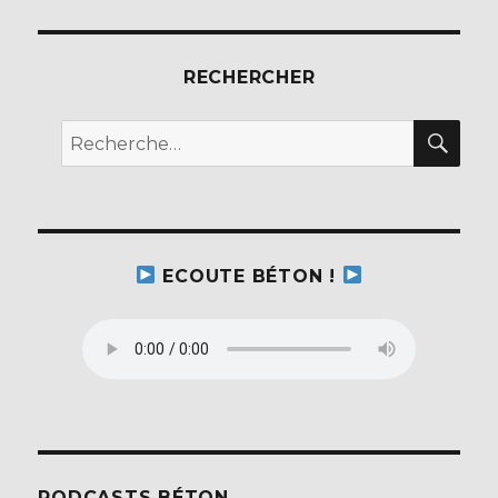
RECHERCHER
REC
Recherche
pour :
ECOUTE BÉTON !
PODCASTS BÉTON