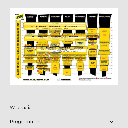
Webradio
ouvrir
Programmes
le