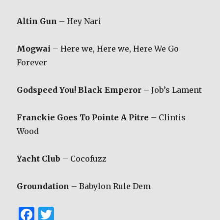
Altin Gun
– Hey Nari
Mogwai
– Here we, Here we, Here We Go
Forever
Godspeed You! Black Emperor –
Job’s Lament
Franckie Goes To Pointe A Pitre
– Clintis
Wood
Yacht Club
– Cocofuzz
Groundation
– Babylon Rule Dem
F
T