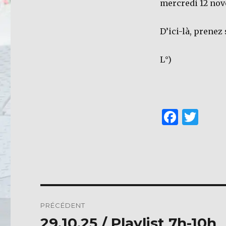
mercredi 12 no
D’ici-là, prenez
L°)
F
T
a
w
c
it
e
te
b
r
o
Navigation
PRÉCÉDENT
o
de
29.10.25 / Playlist 7h-10h
Publication