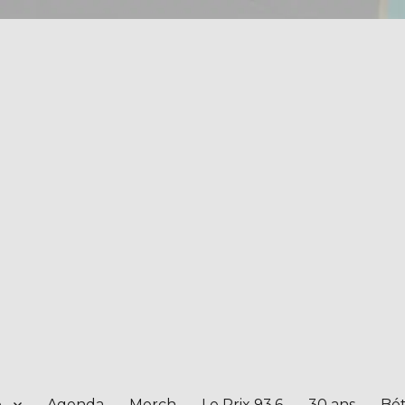
e
Agenda
Merch
Le Prix 93.6
30 ans
Bét