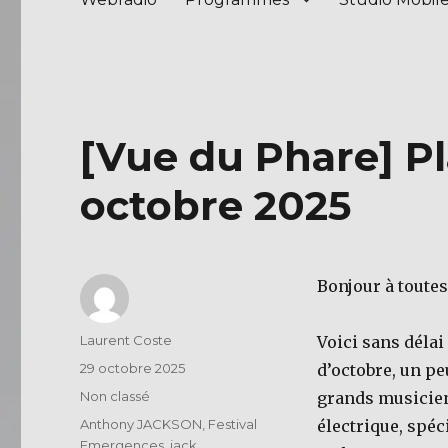
[Vue du Phare] Pl
octobre 2025
Bonjour à toutes
Auteur
Laurent Coste
Voici sans déla
Publié
29 octobre 2025
d’octobre, un pe
le
Catégories
Non classé
grands musiciens
Étiquettes
Anthony JACKSON
,
Festival
électrique, spéc
Emergences
,
jack