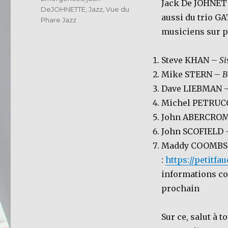
Jack De JOHNETT
DeJOHNETTE
,
Jazz
,
Vue du
aussi du trio 
Phare Jazz
musiciens sur p
Steve KHAN –
Si
Mike STERN –
B
Dave LIEBMAN 
Michel PETRUC
John ABERCRO
John SCOFIELD
Maddy COOMBS /
:
https://petitfa
informations co
prochain
Sur ce, salut à to