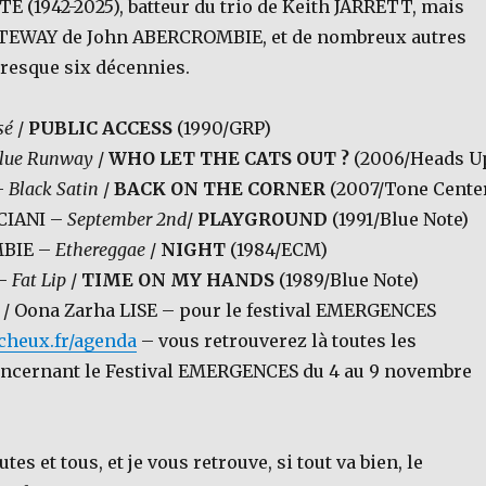
E (1942-2025), batteur du trio de Keith JARRETT, mais
GATEWAY de John ABERCROMBIE, et de nombreux autres
resque six décennies.
sé
/
PUBLIC ACCESS
(1990/GRP)
lue Runway
/
WHO LET THE CATS OUT ?
(2006/Heads U
–
Black Satin
/
BACK ON THE CORNER
(2007/Tone Cente
CIANI –
September 2nd
/
PLAYGROUND
(1991/Blue Note)
MBIE –
Ethereggae
/
NIGHT
(1984/ECM)
 –
Fat Lip
/
TIME ON MY HANDS
(1989/Blue Note)
 Oona Zarha LISE – pour le festival EMERGENCES
ucheux.fr/agenda
– vous retrouverez là toutes les
ncernant le Festival EMERGENCES du 4 au 9 novembre
utes et tous, et je vous retrouve, si tout va bien, le