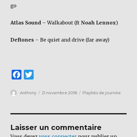
go
Atlas Sound
– Walkabout (ft
Noah Lennox
)
Deftones
– Be quiet and drive (far away)
F
T
a
w
c
it
Auteur
Publié
Catégories
Anthony
21 novembre 2018
Playlists de journée
le
e
te
b
r
o
Laisser un commentaire
o
Vous devez
vous connecter
pour publier un