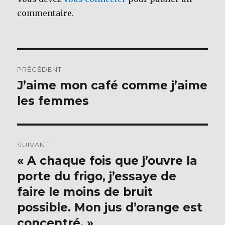
k
commentaire.
Navigation
PRÉCÉDENT
de
J’aime mon café comme j’aime
Publication
précédente :
les femmes
l’article
SUIVANT
« A chaque fois que j’ouvre la
Publication
suivante :
porte du frigo, j’essaye de
faire le moins de bruit
possible. Mon jus d’orange est
concentré. »