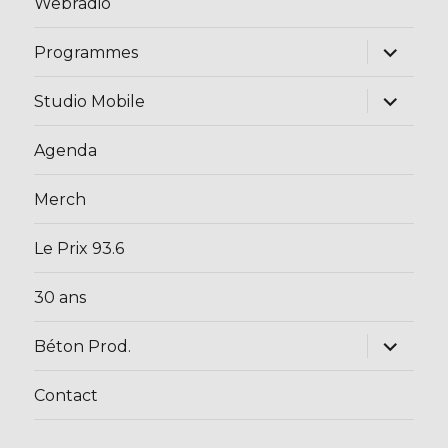
Webradio
ouvrir
Programmes
le
sous-
menu
ouvrir
Studio Mobile
le
sous-
menu
Agenda
Merch
Le Prix 93.6
30 ans
ouvrir
Béton Prod.
le
sous-
menu
Contact