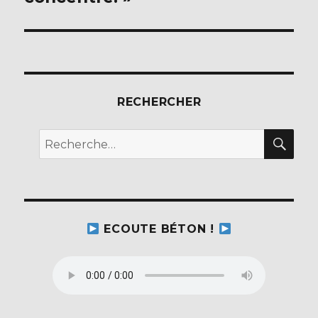
RECHERCHER
REC
Recherche
pour :
ECOUTE BÉTON !